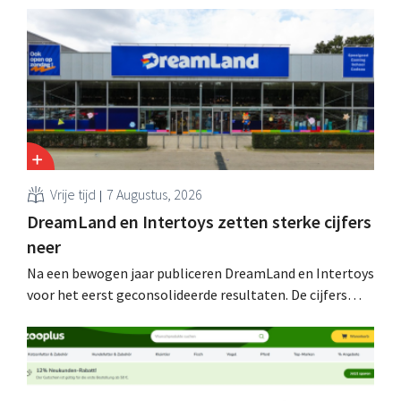
Vrije tijd
7 Augustus, 2026
DreamLand en Intertoys zetten sterke cijfers
neer
Na een bewogen jaar publiceren DreamLand en Intertoys
voor het eerst geconsolideerde resultaten. De cijfers
stemmen CEO Koen Nolmans tot tevredenheid: hij
spreekt van een “historisch sterk resultaat”.