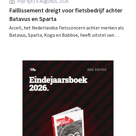
Vrije tijd
6 Augustus, 2026
Faillissement dreigt voor fietsbedrijf achter
Batavus en Sparta
Accell, het Nederlandse fietsconcern achter merken als
Batavus, Sparta, Koga en Babboe, heeft uitstel van
betaling gekregen, wat vaak de voorbode is van een
faillissement. Overnamegesprekken met een
Singaporese investeringsmaatschappij sprongen af.