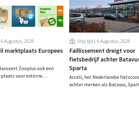
6 Augustus, 2026
Vrije tijd
6 Augustus, 2026
il marktplaats Europees
Faillissement dreigt voor
fietsbedrijf achter Batavu
Sparta
 lanceert Zooplus ook een
tplaats voor externe
Accell, het Nederlandse fietscon
ers op zijn Duitse
achter merken als Batavus, Spar
De komende jaren wil de
en Babboe, heeft uitstel van bet
oor huisdierbenodigdheden
gekregen, wat vaak de voorbode i
apsgewijs uitbreiden naar
faillissement. Overnamegespre
n.
een Singaporese
investeringsmaatschappij sprong