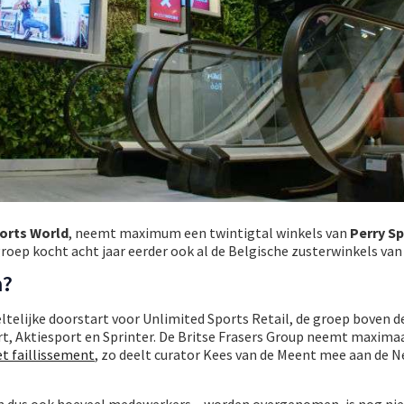
orts World
, neemt maximum een twintigtal winkels van
Perry S
groep kocht acht jaar eerder ook al de Belgische zusterwinkels van 
m?
telijke doorstart voor Unlimited Sports Retail, de groep boven d
t, Aktiesport en Sprinter. De Britse Frasers Group neemt maximaa
et faillissement
, zo deelt curator Kees van de Meent mee aan de 
en dus ook hoeveel medewerkers – worden overgenomen, is nog nie