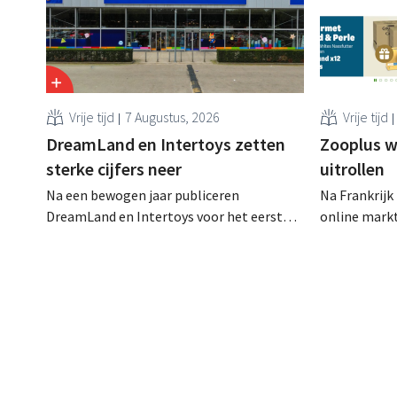
Vrije tijd
7 Augustus, 2026
Vrije tijd
DreamLand en Intertoys zetten
Zooplus w
sterke cijfers neer
uitrollen
Na een bewogen jaar publiceren
Na Frankrijk
DreamLand en Intertoys voor het eerst
online mark
geconsolideerde resultaten. De cijfers
verkooppartn
stemmen CEO Koen Nolmans tot
thuismarkt. 
tevredenheid: hij spreekt van een
webwinkel v
“historisch sterk resultaat”.
dat model st
andere lande