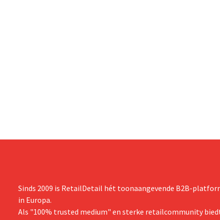
Sinds 2009 is RetailDetail hét toonaangevende B2B-platform
in Europa.
Als "100% trusted medium" en sterke retailcommunity biedt