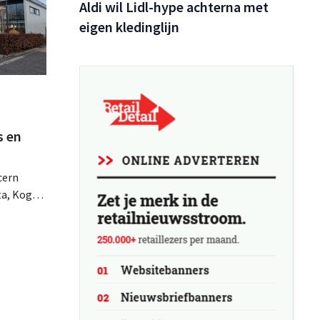
Aldi wil Lidl-hype achterna met
eigen kledinglijn
s en
cern
ta, Koga
aling
s van een
kken met
en af.