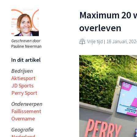
Maximum 20 wi
overleven
Geschreven door
Vrije tijd
16 Januari, 202
Pauline Neerman
In dit artikel
Bedrijven
Aktiesport
JD Sports
Perry Sport
Onderwerpen
Faillissement
Overname
Geografie
Nederland