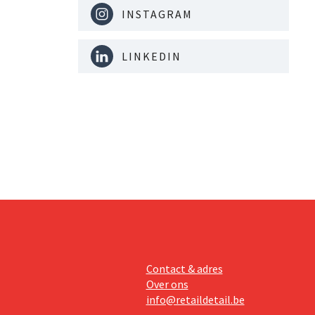
INSTAGRAM
LINKEDIN
Contact & adres
Over ons
info@retaildetail.be