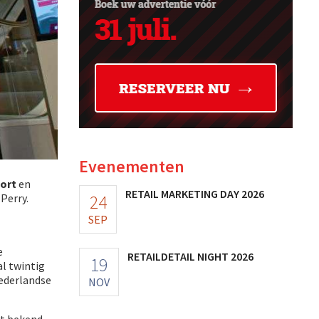
Evenementen
port
en
RETAIL MARKETING DAY 2026
24
Perry.
SEP
e
RETAILDETAIL NIGHT 2026
19
l twintig
Nederlandse
NOV
t bekend.