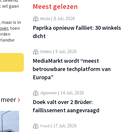
Meest gelezen
 wil gaan
8 Juli, 2026
Mode
 maar is in
Paprika opnieuw failliet: 30 winkels
over
, toen
werden
dicht
erlandse
9 Juli, 2026
Elektro
MediaMarkt wordt “meest
betrouwbare techplatform van
Europa”
14 Juli, 2026
Algemeen
 meer
Doek valt over 2 Brüder:
faillissement aangevraagd
17 Juli, 2026
Food