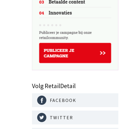
Volg RetailDetail
FACEBOOK
TWITTER