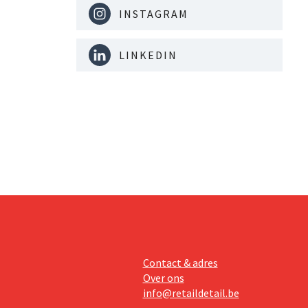
INSTAGRAM
LINKEDIN
Contact & adres
Over ons
info@retaildetail.be