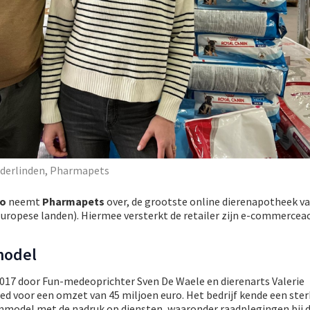
nderlinden, Pharmapets
o
neemt
Pharmapets
over, de grootste online dierenapotheek va
e Europese landen). Hiermee versterkt de retailer zijn e-commerceac
model
017 door Fun-medeoprichter Sven De Waele en dierenarts Valerie
ed voor een omzet van 45 miljoen euro. Het bedrijf kende een ster
enmodel met de nadruk op diensten, waaronder raadplegingen bij 