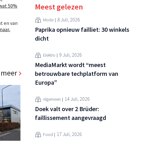
Meest gelezen
wat 50%
8 Juli, 2026
Mode
t en van
Paprika opnieuw failliet: 30 winkels
naar
,
dicht
9 Juli, 2026
Elektro
MediaMarkt wordt “meest
 meer
betrouwbare techplatform van
Europa”
14 Juli, 2026
Algemeen
Doek valt over 2 Brüder:
faillissement aangevraagd
17 Juli, 2026
Food