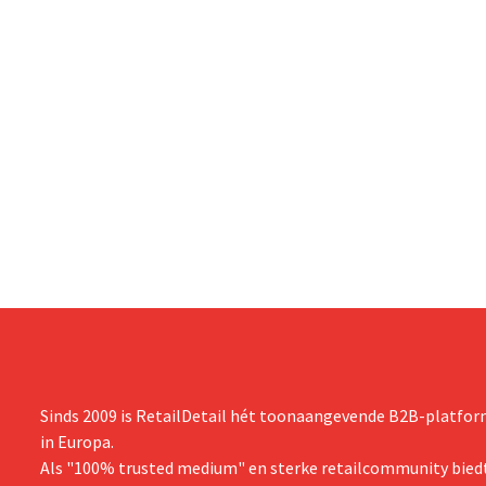
Sinds 2009 is RetailDetail hét toonaangevende B2B-platform
in Europa.
Als "100% trusted medium" en sterke retailcommunity biedt