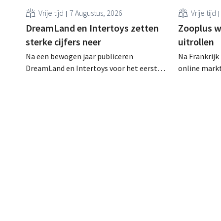
Vrije tijd
7 Augustus, 2026
Vrije tijd
DreamLand en Intertoys zetten
Zooplus w
sterke cijfers neer
uitrollen
Na een bewogen jaar publiceren
Na Frankrijk
DreamLand en Intertoys voor het eerst
online mark
geconsolideerde resultaten. De cijfers
verkooppartn
stemmen CEO Koen Nolmans tot
thuismarkt. 
tevredenheid: hij spreekt van een
webwinkel v
“historisch sterk resultaat”.
dat model st
andere lande