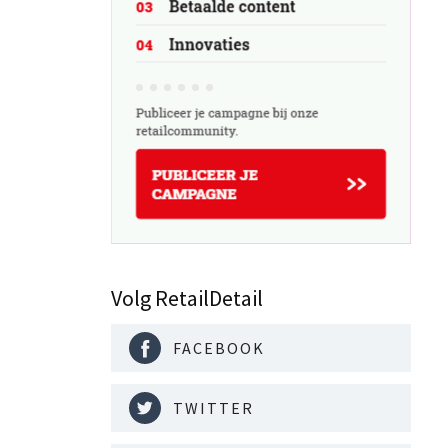
Volg RetailDetail
FACEBOOK
TWITTER