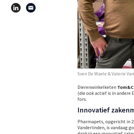
Sven De Waele & Valerie Va
Dierenwinkelketen
Tom&C
(die ook actief is in ander
fors.
Innovatief zaken
Pharmapets, opgericht in 2
Vanderlinden, is vandaag go
dankzij een innovatief zak