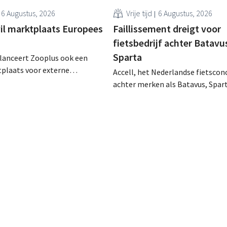
6 Augustus, 2026
Vrije tijd
6 Augustus, 2026
il marktplaats Europees
Faillissement dreigt voor
fietsbedrijf achter Batavu
Sparta
 lanceert Zooplus ook een
tplaats voor externe
Accell, het Nederlandse fietscon
ers op zijn Duitse
achter merken als Batavus, Spar
De komende jaren wil de
en Babboe, heeft uitstel van bet
oor huisdierbenodigdheden
gekregen, wat vaak de voorbode i
apsgewijs uitbreiden naar
faillissement. Overnamegespre
n.
een Singaporese
investeringsmaatschappij sprong