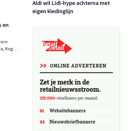
Aldi wil Lidl-hype achterna met
eigen kledinglijn
s en
cern
ta, Koga
aling
s van een
kken met
en af.