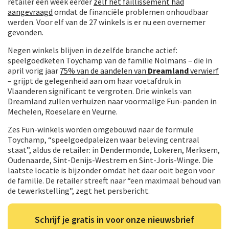
retailer een week eerder
zelf het faillissement had
aangevraagd
omdat de financiële problemen onhoudbaar
werden. Voor elf van de 27 winkels is er nu een overnemer
gevonden.
Negen winkels blijven in dezelfde branche actief:
speelgoedketen Toychamp van de familie Nolmans – die in
april vorig jaar
75% van de aandelen van
Dreamland
verwierf
– grijpt de gelegenheid aan om haar voetafdruk in
Vlaanderen significant te vergroten. Drie winkels van
Dreamland zullen verhuizen naar voormalige Fun-panden in
Mechelen, Roeselare en Veurne.
Zes Fun-winkels worden omgebouwd naar de formule
Toychamp, “speelgoedpaleizen waar beleving centraal
staat”, aldus de retailer: in Dendermonde, Lokeren, Merksem,
Oudenaarde, Sint-Denijs-Westrem en Sint-Joris-Winge. Die
laatste locatie is bijzonder omdat het daar ooit begon voor
de familie. De retailer streeft naar “een maximaal behoud van
de tewerkstelling”, zegt het persbericht.
Schrijf je gratis in voor onze nieuwsbrief