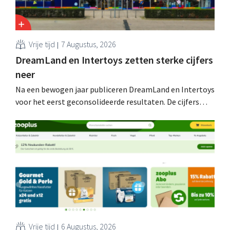
Vrije tijd
7 Augustus, 2026
DreamLand en Intertoys zetten sterke cijfers
neer
Na een bewogen jaar publiceren DreamLand en Intertoys
voor het eerst geconsolideerde resultaten. De cijfers
stemmen CEO Koen Nolmans tot tevredenheid: hij
spreekt van een “historisch sterk resultaat”.
Vrije tijd
6 Augustus, 2026