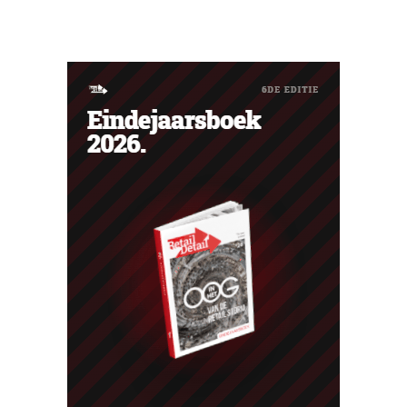
betaling gekregen, wat vaak de voorbode is van een
faillissement. Overnamegesprekken met een
Singaporese investeringsmaatschappij sprongen af.