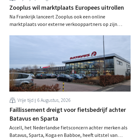
Zooplus wil marktplaats Europees uitrollen
Na Frankrijk lanceert Zooplus ook een online
marktplaats voor externe verkooppartners op zijn
Duitse thuismarkt. De komende jaren wil de webwinkel
voor huisdierbenodigdheden dat model stapsgewijs
uitbreiden naar andere landen.
Vrije tijd
6 Augustus, 2026
Faillissement dreigt voor fietsbedrijf achter
Batavus en Sparta
Accell, het Nederlandse fietsconcern achter merken als
Batavus, Sparta, Koga en Babboe, heeft uitstel van