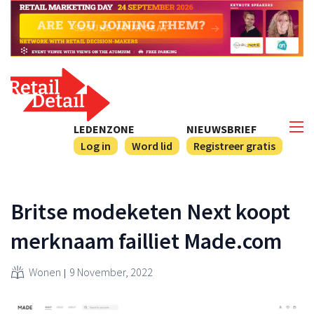
LEDENZONE
NIEUWSBRIEF
Log in
Word lid
Registreer gratis
Britse modeketen Next koopt
merknaam failliet Made.com
Wonen
9 November, 2022