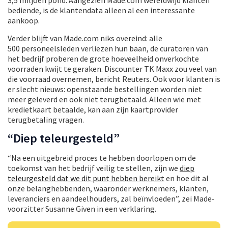
3,5 miljoen pond. Aangezien Made.com wereldwijd klanten
bediende, is de klantendata alleen al een interessante
aankoop.
Verder blijft van Made.com niks overeind: alle
500 personeelsleden verliezen hun baan, de curatoren van
het bedrijf proberen de grote hoeveelheid onverkochte
voorraden kwijt te geraken. Discounter TK Maxx zou veel van
die voorraad overnemen, bericht Reuters. Ook voor klanten is
er slecht nieuws: openstaande bestellingen worden niet
meer geleverd en ook niet terugbetaald. Alleen wie met
kredietkaart betaalde, kan aan zijn kaartprovider
terugbetaling vragen.
“Diep teleurgesteld”
“Na een uitgebreid proces te hebben doorlopen om de
toekomst van het bedrijf veilig te stellen, zijn we
diep
teleurgesteld dat we dit punt hebben bereikt
en hoe dit al
onze belanghebbenden, waaronder werknemers, klanten,
leveranciers en aandeelhouders, zal beïnvloeden”, zei Made-
voorzitter Susanne Given in een verklaring.