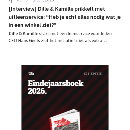
[Interview] Dille & Kamille prikkelt met
uitleenservice: “Heb je echt alles nodig wat je
in een winkel ziet?”
Dille & Kamille start met een leenservice voor leden.
CEO Hans Geels ziet het initiatief niet als extra
verdienmodel, maar als een bewuste prikkel tegen de
wegwerplogica in retail. Tegelijk blijft de keten groeien,
met zeven nieuwe winkels dit jaar en verdere ambities in
België, Duitsland en Frankrijk.