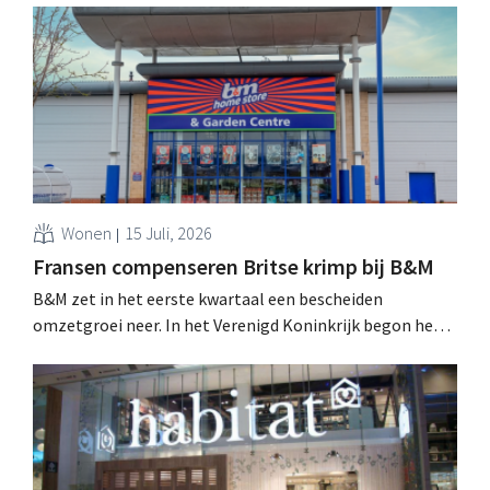
Wonen
15 Juli, 2026
Fransen compenseren Britse krimp bij B&M
B&M zet in het eerste kwartaal een bescheiden
omzetgroei neer. In het Verenigd Koninkrijk begon het
tuin- en buitenseizoen traag, maar groei in Frankrijk en
een betere prestatie van Heron Foods vingen de daling
op.