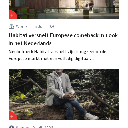
Wonen
13 Juli, 2026
Habitat versnelt Europese comeback: nu ook
in het Nederlands
Meubelmerk Habitat versnelt zijn terugkeer op de
Europese markt met een volledig digitaal
verkoopmodel. Twee jaar na de overname door Vente-
unique groeit het merk opnieuw en mikt het op
aanwezigheid in veertien Europese landen.
Wonen
2 Juli, 2026