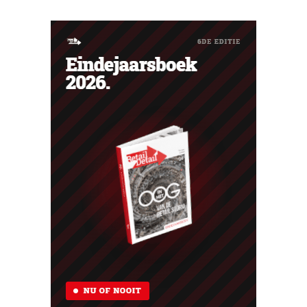
met zeven nieuwe winkels dit jaar en verdere ambities in
België, Duitsland en Frankrijk.