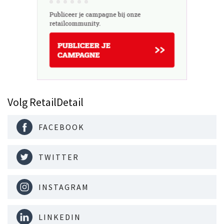
Volg RetailDetail
FACEBOOK
TWITTER
INSTAGRAM
LINKEDIN