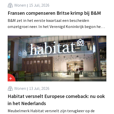
Wonen
15 Juli, 2026
Fransen compenseren Britse krimp bij B&M
B&M zet in het eerste kwartaal een bescheiden
omzetgroei neer. In het Verenigd Koninkrijk begon het
tuin- en buitenseizoen traag, maar groei in Frankrijk en
een betere prestatie van Heron Foods vingen de daling
op.
Wonen
13 Juli, 2026
Habitat versnelt Europese comeback: nu ook
in het Nederlands
Meubelmerk Habitat versnelt zijn terugkeer op de