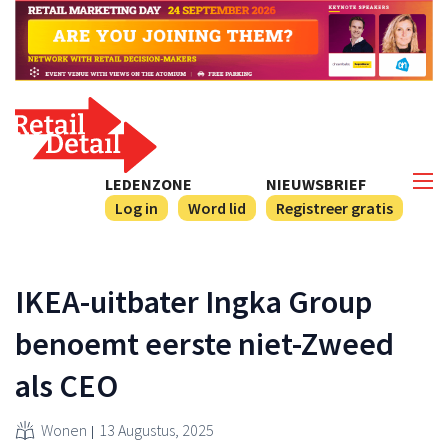
LEDENZONE
NIEUWSBRIEF
Log in
Word lid
Registreer gratis
IKEA-uitbater Ingka Group
benoemt eerste niet-Zweed
als CEO
Wonen
13 Augustus, 2025