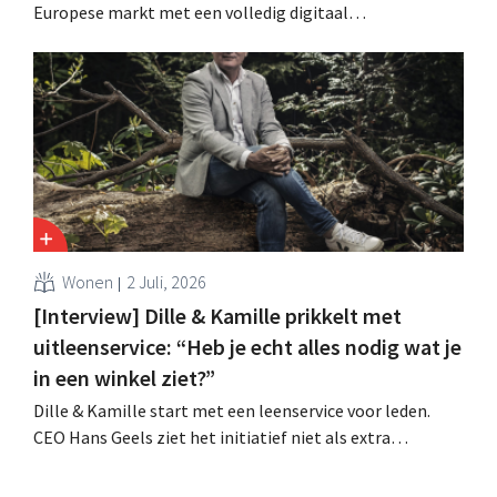
Europese markt met een volledig digitaal
verkoopmodel. Twee jaar na de overname door Vente-
unique groeit het merk opnieuw en mikt het op
aanwezigheid in veertien Europese landen.
Wonen
2 Juli, 2026
[Interview] Dille & Kamille prikkelt met
uitleenservice: “Heb je echt alles nodig wat je
in een winkel ziet?”
Dille & Kamille start met een leenservice voor leden.
CEO Hans Geels ziet het initiatief niet als extra
verdienmodel, maar als een bewuste prikkel tegen de
wegwerplogica in retail. Tegelijk blijft de keten groeien,