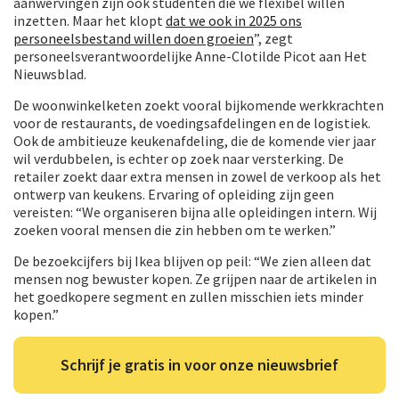
aanwervingen zijn ook studenten die we flexibel willen
inzetten. Maar het klopt
dat we ook in 2025 ons
personeelsbestand willen doen groeien
”, zegt
personeelsverantwoordelijke Anne-Clotilde Picot aan Het
Nieuwsblad.
De woonwinkelketen zoekt vooral bijkomende werkkrachten
voor de restaurants, de voedingsafdelingen en de logistiek.
Ook de ambitieuze keukenafdeling, die de komende vier jaar
wil verdubbelen, is echter op zoek naar versterking. De
retailer zoekt daar extra mensen in zowel de verkoop als het
ontwerp van keukens. Ervaring of opleiding zijn geen
vereisten: “We organiseren bijna alle opleidingen intern. Wij
zoeken vooral mensen die zin hebben om te werken.”
De bezoekcijfers bij Ikea blijven op peil: “We zien alleen dat
mensen nog bewuster kopen. Ze grijpen naar de artikelen in
het goedkopere segment en zullen misschien iets minder
kopen.”
Schrijf je gratis in voor onze nieuwsbrief