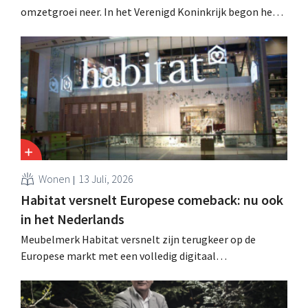
omzetgroei neer. In het Verenigd Koninkrijk begon het
tuin- en buitenseizoen traag, maar groei in Frankrijk en
een betere prestatie van Heron Foods vingen de daling
op.
Wonen
13 Juli, 2026
Habitat versnelt Europese comeback: nu ook
in het Nederlands
Meubelmerk Habitat versnelt zijn terugkeer op de
Europese markt met een volledig digitaal
verkoopmodel. Twee jaar na de overname door Vente-
unique groeit het merk opnieuw en mikt het op
aanwezigheid in veertien Europese landen.