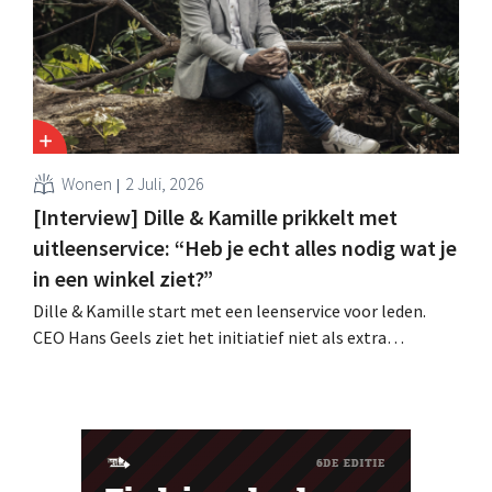
Wonen
2 Juli, 2026
[Interview] Dille & Kamille prikkelt met
uitleenservice: “Heb je echt alles nodig wat je
in een winkel ziet?”
Dille & Kamille start met een leenservice voor leden.
CEO Hans Geels ziet het initiatief niet als extra
verdienmodel, maar als een bewuste prikkel tegen de
wegwerplogica in retail. Tegelijk blijft de keten groeien,
met zeven nieuwe winkels dit jaar en verdere ambities in
België, Duitsland en Frankrijk.