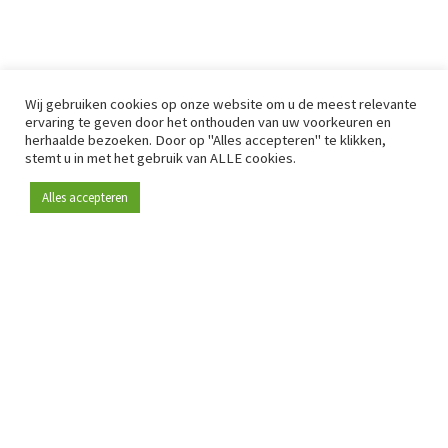
Wij gebruiken cookies op onze website om u de meest relevante
ervaring te geven door het onthouden van uw voorkeuren en
herhaalde bezoeken. Door op "Alles accepteren" te klikken,
stemt u in met het gebruik van ALLE cookies.
Alles accepteren
Sinds 2009 is RetailDetail hét toonaangevende B2B-
platform voor retail in Europa.
Als "100% trusted medium" en sterke retailcommunity biedt
RetailDetail professionals dagelijks betrouwbaar nieuws,