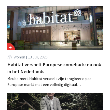
tuin- en buitenseizoen traag, maar groei in Frankrijk en
een betere prestatie van Heron Foods vingen de daling
op.
Wonen
13 Juli, 2026
Habitat versnelt Europese comeback: nu ook
in het Nederlands
Meubelmerk Habitat versnelt zijn terugkeer op de
Europese markt met een volledig digitaal
verkoopmodel. Twee jaar na de overname door Vente-
unique groeit het merk opnieuw en mikt het op
aanwezigheid in veertien Europese landen.