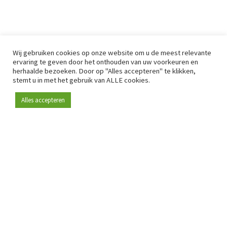
Wij gebruiken cookies op onze website om u de meest relevante
ervaring te geven door het onthouden van uw voorkeuren en
herhaalde bezoeken. Door op "Alles accepteren" te klikken,
stemt u in met het gebruik van ALLE cookies.
Alles accepteren
Sinds 2009 is RetailDetail hét toonaangevende B2B-
platform voor retail in Europa.
Als "100% trusted medium" en sterke retailcommunity biedt
RetailDetail professionals dagelijks betrouwbaar nieuws,