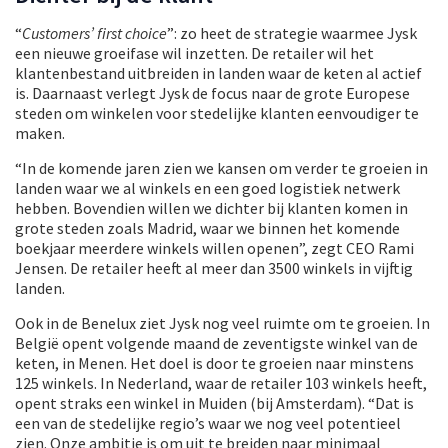
“
Customers’ first choice
”: zo heet de strategie waarmee Jysk
een nieuwe groeifase wil inzetten. De retailer wil het
klantenbestand uitbreiden in landen waar de keten al actief
is. Daarnaast verlegt Jysk de focus naar de grote Europese
steden om winkelen voor stedelijke klanten eenvoudiger te
maken.
“In de komende jaren zien we kansen om verder te groeien in
landen waar we al winkels en een goed logistiek netwerk
hebben. Bovendien willen we dichter bij klanten komen in
grote steden zoals Madrid, waar we binnen het komende
boekjaar meerdere winkels willen openen”, zegt CEO Rami
Jensen. De retailer heeft al meer dan 3500 winkels in vijftig
landen.
Ook in de Benelux ziet Jysk nog veel ruimte om te groeien. In
België opent volgende maand de zeventigste winkel van de
keten, in Menen. Het doel is door te groeien naar minstens
125 winkels. In Nederland, waar de retailer 103 winkels heeft,
opent straks een winkel in Muiden (bij Amsterdam). “Dat is
een van de stedelijke regio’s waar we nog veel potentieel
zien. Onze ambitie is om uit te breiden naar minimaal