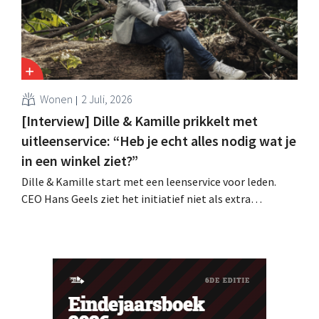
Wonen
2 Juli, 2026
[Interview] Dille & Kamille prikkelt met
uitleenservice: “Heb je echt alles nodig wat je
in een winkel ziet?”
Dille & Kamille start met een leenservice voor leden.
CEO Hans Geels ziet het initiatief niet als extra
verdienmodel, maar als een bewuste prikkel tegen de
wegwerplogica in retail. Tegelijk blijft de keten groeien,
met zeven nieuwe winkels dit jaar en verdere ambities in
België, Duitsland en Frankrijk.