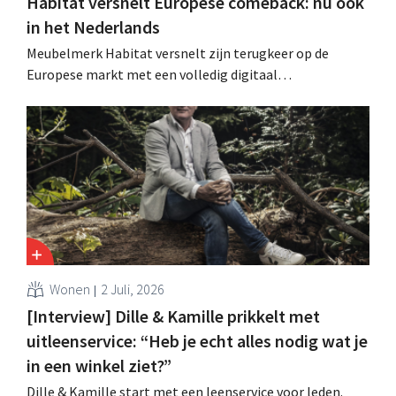
Habitat versnelt Europese comeback: nu ook
in het Nederlands
Meubelmerk Habitat versnelt zijn terugkeer op de
Europese markt met een volledig digitaal
verkoopmodel. Twee jaar na de overname door Vente-
unique groeit het merk opnieuw en mikt het op
aanwezigheid in veertien Europese landen.
Wonen
2 Juli, 2026
[Interview] Dille & Kamille prikkelt met
uitleenservice: “Heb je echt alles nodig wat je
in een winkel ziet?”
Dille & Kamille start met een leenservice voor leden.