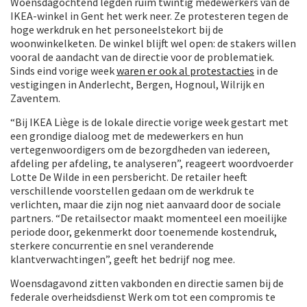
Woensdagochtend legden ruim twintig medewerkers van de
IKEA-winkel in Gent het werk neer. Ze protesteren tegen de
hoge werkdruk en het personeelstekort bij de
woonwinkelketen. De winkel blijft wel open: de stakers willen
vooral de aandacht van de directie voor de problematiek.
Sinds eind vorige week
waren er ook al protestacties
in de
vestigingen in Anderlecht, Bergen, Hognoul, Wilrijk en
Zaventem.
“Bij IKEA Liège is de lokale directie vorige week gestart met
een grondige dialoog met de medewerkers en hun
vertegenwoordigers om de bezorgdheden van iedereen,
afdeling per afdeling, te analyseren”, reageert woordvoerder
Lotte De Wilde in een persbericht. De retailer heeft
verschillende voorstellen gedaan om de werkdruk te
verlichten, maar die zijn nog niet aanvaard door de sociale
partners. “De retailsector maakt momenteel een moeilijke
periode door, gekenmerkt door toenemende kostendruk,
sterkere concurrentie en snel veranderende
klantverwachtingen”, geeft het bedrijf nog mee.
Woensdagavond zitten vakbonden en directie samen bij de
federale overheidsdienst Werk om tot een compromis te