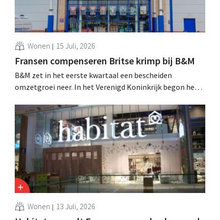
Wonen
15 Juli, 2026
Fransen compenseren Britse krimp bij B&M
B&M zet in het eerste kwartaal een bescheiden
omzetgroei neer. In het Verenigd Koninkrijk begon het
tuin- en buitenseizoen traag, maar groei in Frankrijk en
een betere prestatie van Heron Foods vingen de daling
op.
Wonen
13 Juli, 2026