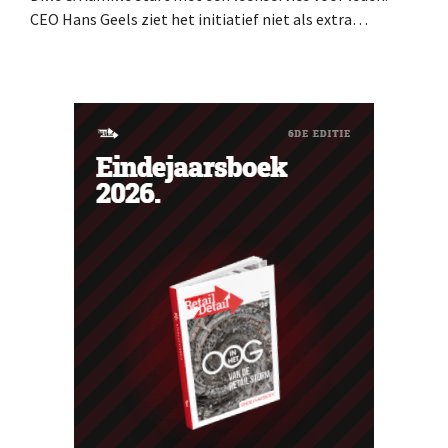
CEO Hans Geels ziet het initiatief niet als extra
verdienmodel, maar als een bewuste prikkel tegen de
wegwerplogica in retail. Tegelijk blijft de keten groeien,
met zeven nieuwe winkels dit jaar en verdere ambities in
België, Duitsland en Frankrijk.