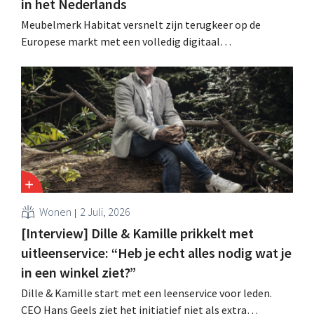
in het Nederlands
Meubelmerk Habitat versnelt zijn terugkeer op de
Europese markt met een volledig digitaal
verkoopmodel. Twee jaar na de overname door Vente-
unique groeit het merk opnieuw en mikt het op
aanwezigheid in veertien Europese landen.
Wonen
2 Juli, 2026
[Interview] Dille & Kamille prikkelt met
uitleenservice: “Heb je echt alles nodig wat je
in een winkel ziet?”
Dille & Kamille start met een leenservice voor leden.
CEO Hans Geels ziet het initiatief niet als extra