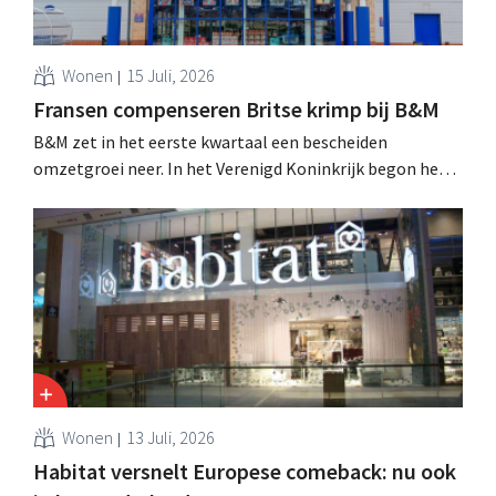
Wonen
15 Juli, 2026
Fransen compenseren Britse krimp bij B&M
B&M zet in het eerste kwartaal een bescheiden
omzetgroei neer. In het Verenigd Koninkrijk begon het
tuin- en buitenseizoen traag, maar groei in Frankrijk en
een betere prestatie van Heron Foods vingen de daling
op.
Wonen
13 Juli, 2026
Habitat versnelt Europese comeback: nu ook