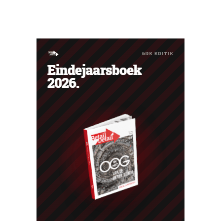
verdienmodel, maar als een bewuste prikkel tegen de
wegwerplogica in retail. Tegelijk blijft de keten groeien,
met zeven nieuwe winkels dit jaar en verdere ambities in
België, Duitsland en Frankrijk.