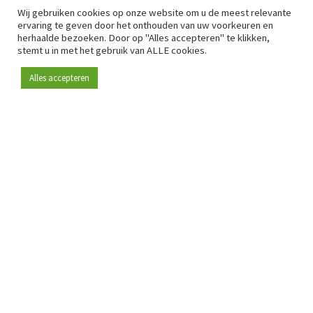
Wij gebruiken cookies op onze website om u de meest relevante
ervaring te geven door het onthouden van uw voorkeuren en
herhaalde bezoeken. Door op "Alles accepteren" te klikken,
stemt u in met het gebruik van ALLE cookies.
Alles accepteren
Sinds 2009 is RetailDetail hét toonaangevende B2B-
platform voor retail in Europa.
Als "100% trusted medium" en sterke retailcommunity biedt
RetailDetail professionals dagelijks betrouwbaar nieuws,
scherpe inzichten en relevante analyses uit de sector.
Daarnaast brengt RetailDetail de markt samen via
inspirerende events en exclusieve retailtours, waar