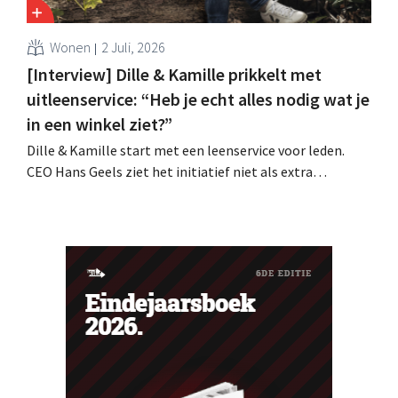
Wonen
2 Juli, 2026
[Interview] Dille & Kamille prikkelt met
uitleenservice: “Heb je echt alles nodig wat je
in een winkel ziet?”
Dille & Kamille start met een leenservice voor leden.
CEO Hans Geels ziet het initiatief niet als extra
verdienmodel, maar als een bewuste prikkel tegen de
wegwerplogica in retail. Tegelijk blijft de keten groeien,
met zeven nieuwe winkels dit jaar en verdere ambities in
België, Duitsland en Frankrijk.