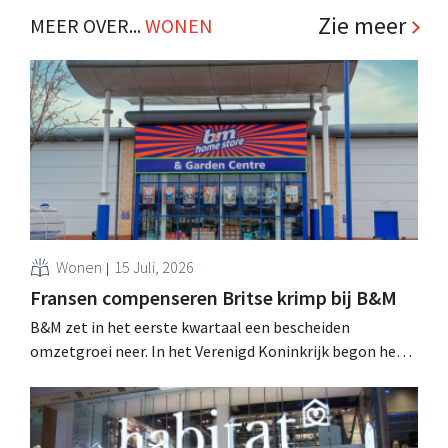
Zie meer
MEER OVER...
WONEN
Wonen
15 Juli, 2026
Fransen compenseren Britse krimp bij B&M
B&M zet in het eerste kwartaal een bescheiden
omzetgroei neer. In het Verenigd Koninkrijk begon het
tuin- en buitenseizoen traag, maar groei in Frankrijk en
een betere prestatie van Heron Foods vingen de daling
op.