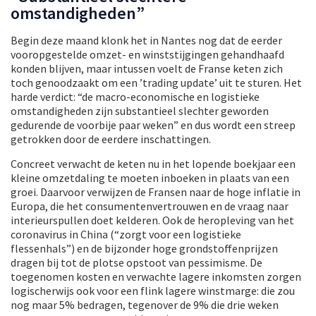
omstandigheden”
Begin deze maand klonk het in Nantes nog dat de eerder
vooropgestelde omzet- en winststijgingen gehandhaafd
konden blijven, maar intussen voelt de Franse keten zich
toch genoodzaakt om een ’trading update’ uit te sturen. Het
harde verdict: “de macro-economische en logistieke
omstandigheden zijn substantieel slechter geworden
gedurende de voorbije paar weken” en dus wordt een streep
getrokken door de eerdere inschattingen.
Concreet verwacht de keten nu in het lopende boekjaar een
kleine omzetdaling te moeten inboeken in plaats van een
groei. Daarvoor verwijzen de Fransen naar de hoge inflatie in
Europa, die het consumentenvertrouwen en de vraag naar
interieurspullen doet kelderen. Ook de heropleving van het
coronavirus in China (“zorgt voor een logistieke
flessenhals”) en de bijzonder hoge grondstoffenprijzen
dragen bij tot de plotse opstoot van pessimisme. De
toegenomen kosten en verwachte lagere inkomsten zorgen
logischerwijs ook voor een flink lagere winstmarge: die zou
nog maar 5% bedragen, tegenover de 9% die drie weken