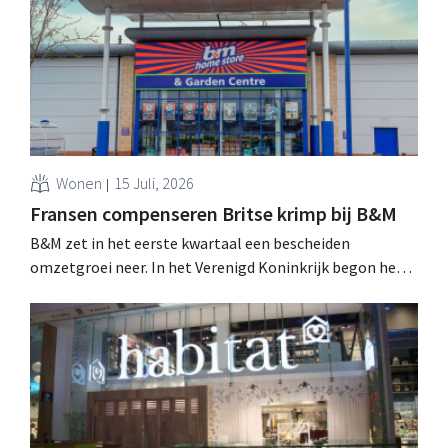
Wonen
15 Juli, 2026
Fransen compenseren Britse krimp bij B&M
B&M zet in het eerste kwartaal een bescheiden
omzetgroei neer. In het Verenigd Koninkrijk begon het
tuin- en buitenseizoen traag, maar groei in Frankrijk en
een betere prestatie van Heron Foods vingen de daling
op.