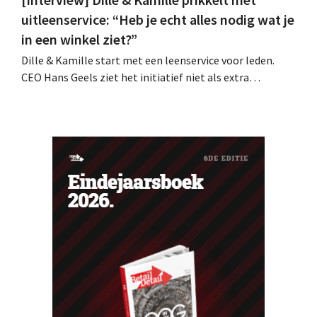
uitleenservice: “Heb je echt alles nodig wat je
in een winkel ziet?”
Dille & Kamille start met een leenservice voor leden.
CEO Hans Geels ziet het initiatief niet als extra
verdienmodel, maar als een bewuste prikkel tegen de
wegwerplogica in retail. Tegelijk blijft de keten groeien,
met zeven nieuwe winkels dit jaar en verdere ambities in
België, Duitsland en Frankrijk.