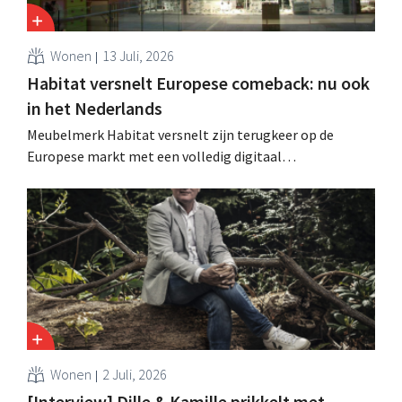
Wonen
13 Juli, 2026
Habitat versnelt Europese comeback: nu ook
in het Nederlands
Meubelmerk Habitat versnelt zijn terugkeer op de
Europese markt met een volledig digitaal
verkoopmodel. Twee jaar na de overname door Vente-
unique groeit het merk opnieuw en mikt het op
aanwezigheid in veertien Europese landen.
Wonen
2 Juli, 2026
[Interview] Dille & Kamille prikkelt met