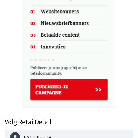
Volg RetailDetail
FACEBOOK