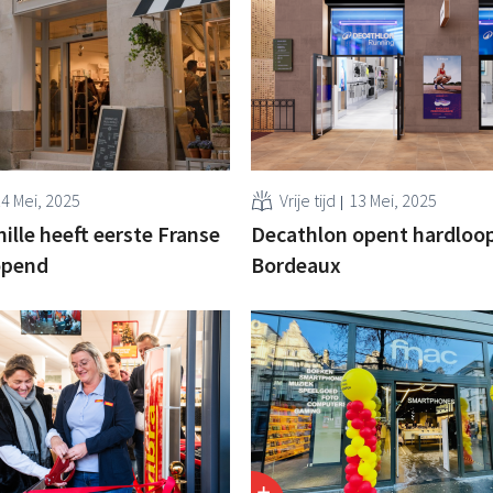
4 Mei, 2025
Vrije tijd
13 Mei, 2025
mille heeft eerste Franse
Decathlon opent hardloop
opend
Bordeaux