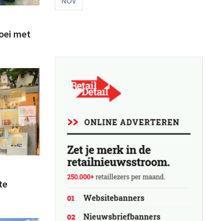
NOV
roei met
te