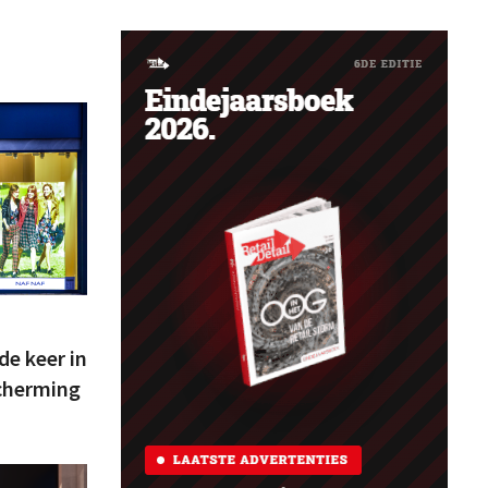
e keer in
scherming