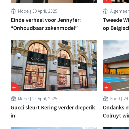
Mode
30 April, 2025
Algemee
Einde verhaal voor Jennyfer:
Tweede Wib
“Onhoudbaar zakenmodel”
op Belgisc
Mode
24 April, 2025
Food
24 
Gucci sleurt Kering verder dieperik
Ondanks mo
in
Colruyt wi