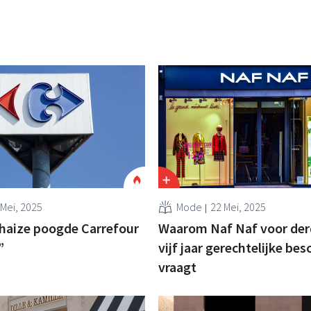
 Mei, 2025
Mode
22 Mei, 2025
haize poogde Carrefour
Waarom Naf Naf voor derd
”
vijf jaar gerechtelijke be
vraagt