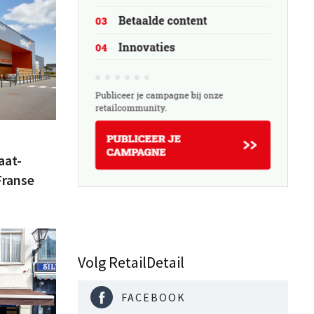
aat-
Franse
Volg RetailDetail
FACEBOOK