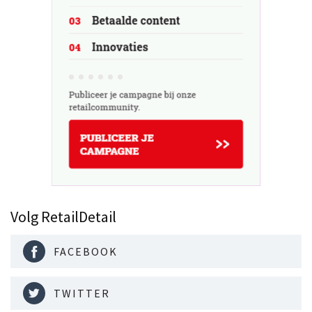
Volg RetailDetail
FACEBOOK
TWITTER