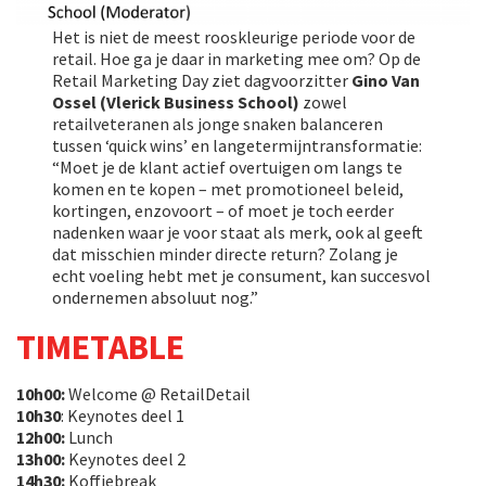
Het is niet de meest rooskleurige periode voor de
retail. Hoe ga je daar in marketing mee om? Op de
Retail Marketing Day ziet dagvoorzitter
Gino Van
Ossel (Vlerick Business School)
zowel
retailveteranen als jonge snaken balanceren
tussen ‘quick wins’ en langetermijntransformatie:
“Moet je de klant actief overtuigen om langs te
komen en te kopen – met promotioneel beleid,
kortingen, enzovoort – of moet je toch eerder
nadenken waar je voor staat als merk, ook al geeft
dat misschien minder directe return? Zolang je
echt voeling hebt met je consument, kan succesvol
ondernemen absoluut nog.”
TIMETABLE
10h00:
Welcome @ RetailDetail
10h30
: Keynotes deel 1
12h00:
Lunch
13h00:
Keynotes deel 2
14h30:
Koffiebreak