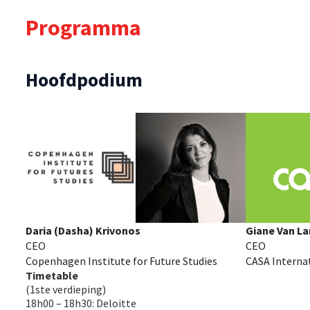
Programma
Hoofdpodium
Daria (Dasha) Krivonos
Giane Van L
CEO
CEO
Copenhagen Institute for Future Studies
CASA Interna
Timetable
(1ste verdieping)
18h00 – 18h30: Deloitte