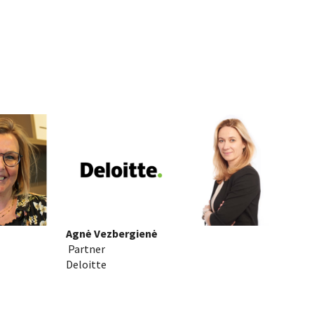
Agnė Vezbergienė
Partner
Deloitte