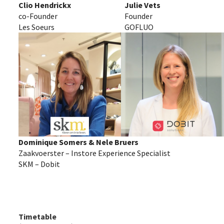
Clio Hendrickx
Julie Vets
co-Founder
Founder
Les Soeurs
GOFLUO
Dominique Somers & Nele Bruers
Zaakvoerster – Instore Experience Specialist
SKM – Dobit
Timetable