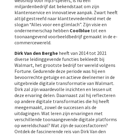
webshop voor mp3-spelers, is nu een
miljardenbedrijf dat bekendstaat om zijn
klantenservice en innovatieve aanpak. Zwart heeft
altijd gestreefd naar klanttevredenheid met de
slogan “Alles voor een glimlach”. Zijn visie en
ondernemerschap hebben
Coolblue
tot een
toonaangevend voorbeeldbedrijf gemaakt in de e-
commercewereld.
Dirk Van den Berghe
heeft van 2014 tot 2021
diverse leidinggevende functies bekleedt bij
Walmart, het grootste bedrijf ter wereld volgens
Fortune. Gedurende deze periode was hij een
bevoorrechte getuige en actieve deelnemer in de
uitgebreide digitale transformatie van Walmart.
Dirk zal zijn waardevolle inzichten en lessen uit
deze ervaring delen. Daarnaast zal hij reflecteren
op andere digitale transformaties die hij heeft
meegemaakt, zowel de successen als de
uitdagingen. Wat leren zijn ervaringen met
verschillende toonaangevende digitale platforms
op wereldschaal? Wat zijn de succesfactoren?
Ontdek de fascinerende reis van Dirk Van den