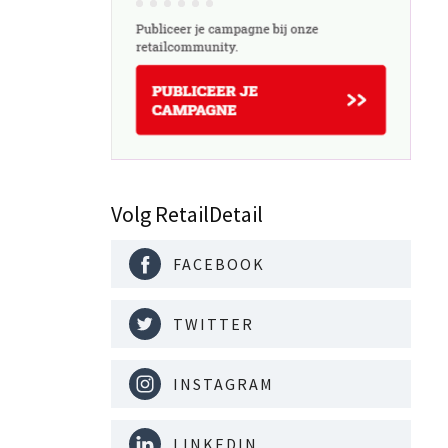
Volg RetailDetail
FACEBOOK
TWITTER
INSTAGRAM
LINKEDIN