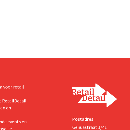
 voor retail
 RetailDetail
ten en
Postadres
nde events en
Genuastraat 1/41
ovatie