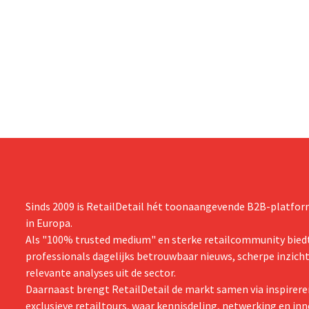
Sinds 2009 is RetailDetail hét toonaangevende B2B-platform
in Europa.
Als "100% trusted medium" en sterke retailcommunity biedt
professionals dagelijks betrouwbaar nieuws, scherpe inzich
relevante analyses uit de sector.
Daarnaast brengt RetailDetail de markt samen via inspirere
exclusieve retailtours, waar kennisdeling, netwerking en inn