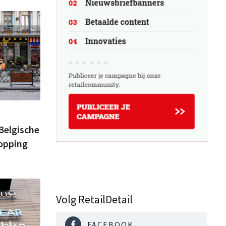
Belgische
opping
Volg RetailDetail
FACEBOOK