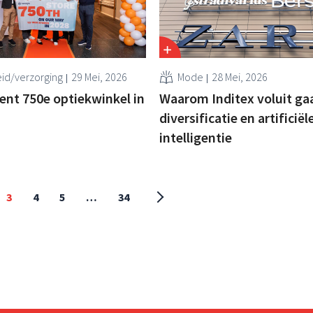
id/verzorging
29 Mei, 2026
Mode
28 Mei, 2026
nt 750e optiekwinkel in
Waarom Inditex voluit ga
diversificatie en artificiël
intelligentie
3
4
5
…
34