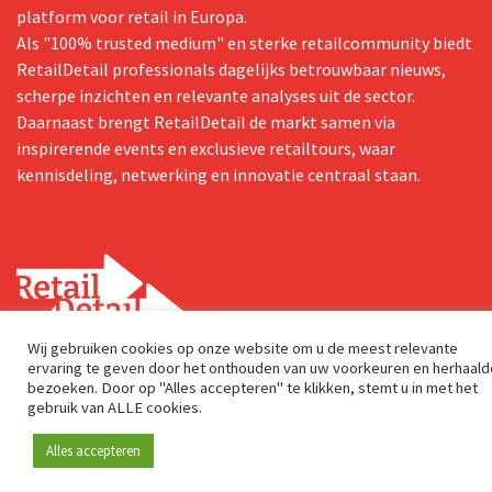
platform voor retail in Europa.
Als "100% trusted medium" en sterke retailcommunity biedt
RetailDetail professionals dagelijks betrouwbaar nieuws,
scherpe inzichten en relevante analyses uit de sector.
Daarnaast brengt RetailDetail de markt samen via
inspirerende events en exclusieve retailtours, waar
kennisdeling, netwerking en innovatie centraal staan.
Wij gebruiken cookies op onze website om u de meest relevante
ervaring te geven door het onthouden van uw voorkeuren en herhaald
Postadres
bezoeken. Door op "Alles accepteren" te klikken, stemt u in met het
gebruik van ALLE cookies.
Genuastraat 1/41
2000 Antwerp
Alles accepteren