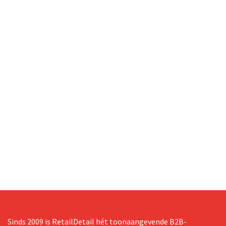
Sinds 2009 is RetailDetail hét toonaangevende B2B-