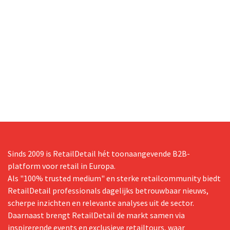
Sinds 2009 is RetailDetail hét toonaangevende B2B-
platform voor retail in Europa.
Als "100% trusted medium" en sterke retailcommunity biedt
RetailDetail professionals dagelijks betrouwbaar nieuws,
scherpe inzichten en relevante analyses uit de sector.
Daarnaast brengt RetailDetail de markt samen via
inspirerende events en exclusieve retailtours, waar