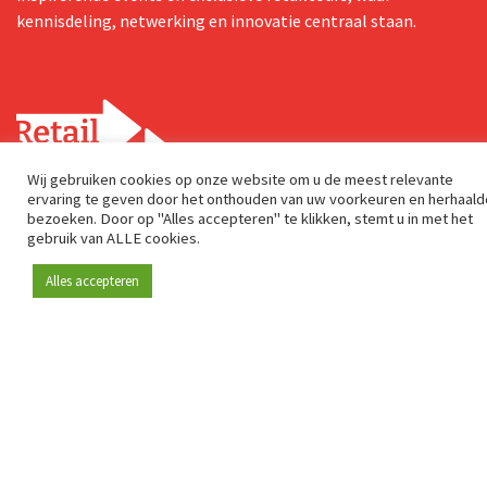
kennisdeling, netwerking en innovatie centraal staan.
Wij gebruiken cookies op onze website om u de meest relevante
ervaring te geven door het onthouden van uw voorkeuren en herhaald
bezoeken. Door op "Alles accepteren" te klikken, stemt u in met het
Postadres
gebruik van ALLE cookies.
Genuastraat 1/41
Alles accepteren
2000 Antwerp
Contact & adres
Over ons
info@retaildetail.be
© 2026 RetailDetail