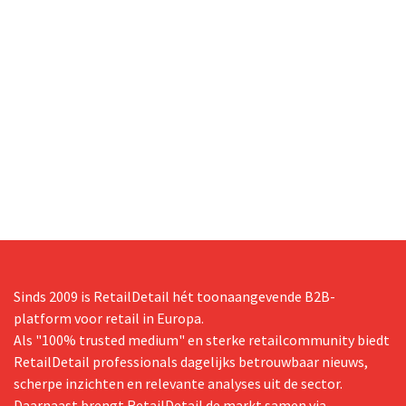
Sinds 2009 is RetailDetail hét toonaangevende B2B-
platform voor retail in Europa.
Als "100% trusted medium" en sterke retailcommunity biedt
RetailDetail professionals dagelijks betrouwbaar nieuws,
scherpe inzichten en relevante analyses uit de sector.
Daarnaast brengt RetailDetail de markt samen via