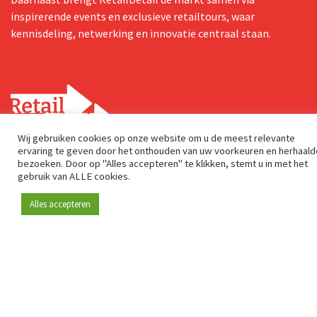
inspirerende events en exclusieve retailtours, waar
kennisdeling, netwerking en innovatie centraal staan.
Wij gebruiken cookies op onze website om u de meest relevante
ervaring te geven door het onthouden van uw voorkeuren en herhaald
bezoeken. Door op "Alles accepteren" te klikken, stemt u in met het
Postadres
gebruik van ALLE cookies.
Genuastraat 1/41
2000 Antwerp
Alles accepteren
Contact & adres
Over ons
info@retaildetail.be
© 2026 RetailDetail