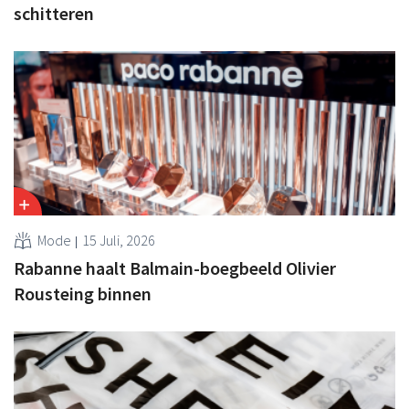
schitteren
Mode
15 Juli, 2026
Rabanne haalt Balmain-boegbeeld Olivier
Rousteing binnen