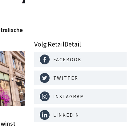
tralische
Volg RetailDetail
FACEBOOK
TWITTER
INSTAGRAM
LINKEDIN
dwinst