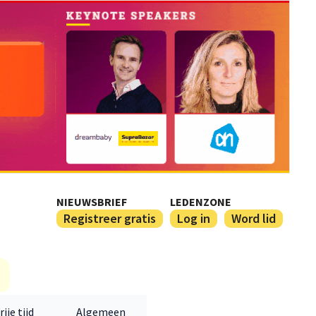
NIEUWSBRIEF
LEDENZONE
Registreer gratis
Log in
Word lid
rije tijd
Algemeen