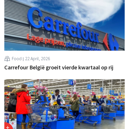
Food
22 April, 2026
Carrefour België groeit vierde kwartaal op rij