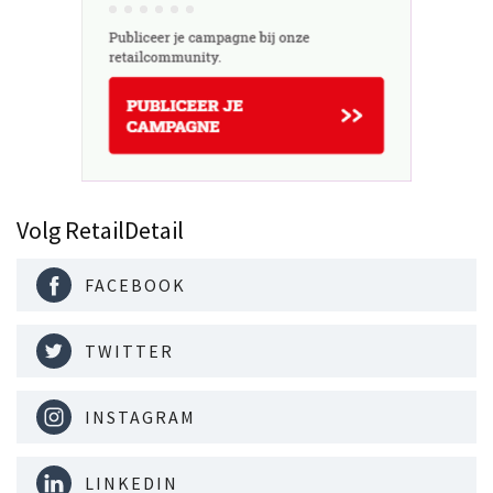
Volg RetailDetail
FACEBOOK
TWITTER
INSTAGRAM
LINKEDIN