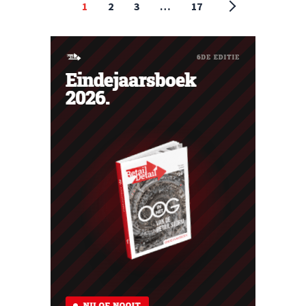
1
2
3
…
17