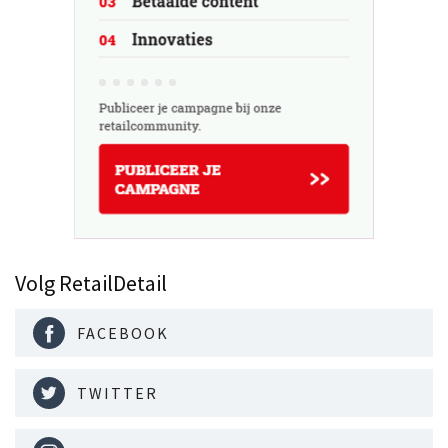
Volg RetailDetail
FACEBOOK
TWITTER