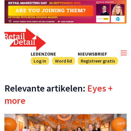
LEDENZONE
NIEUWSBRIEF
Log in
Word lid
Registreer gratis
Relevante artikelen:
Eyes +
more