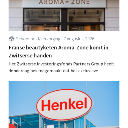
Schoonheid/verzorging
7 Augustus, 2026
Franse beautyketen Aroma-Zone komt in
Zwitserse handen
Het Zwitserse investeringsfonds Partners Group heeft
donderdag bekendgemaakt dat het exclusieve
onderhandelingen is aangegaan om het Franse
natuurlijke schoonheids- en wellnessmerk Aroma-Zone
over te nemen van de holding Eurazeo.