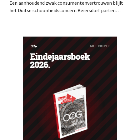
Een aanhoudend zwak consumentenvertrouwen blijft
het Duitse schoonheidsconcern Beiersdorf parten
spelen. De multinational verwacht nu zelfs een lichte
omzetdaling voor het volledige boekjaar.