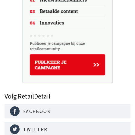
Volg RetailDetail
FACEBOOK
TWITTER