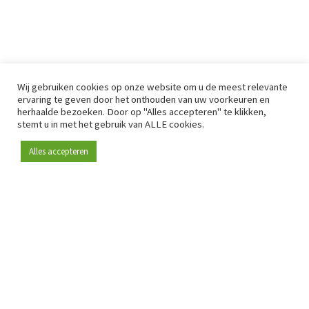
Wij gebruiken cookies op onze website om u de meest relevante
ervaring te geven door het onthouden van uw voorkeuren en
herhaalde bezoeken. Door op "Alles accepteren" te klikken,
stemt u in met het gebruik van ALLE cookies.
Alles accepteren
Sinds 2009 is RetailDetail hét toonaangevende B2B-
platform voor retail in Europa.
Als "100% trusted medium" en sterke retailcommunity biedt