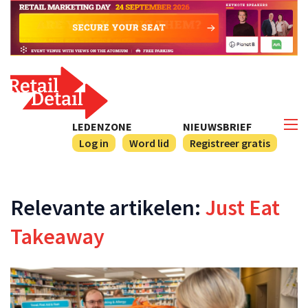
LEDENZONE
NIEUWSBRIEF
Log in
Word lid
Registreer gratis
Relevante artikelen:
Just Eat
Takeaway