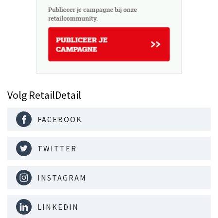
Volg RetailDetail
FACEBOOK
TWITTER
INSTAGRAM
LINKEDIN