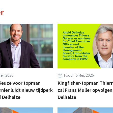
er
Mei, 2026
Food
6 Mei, 2026
 Keuze voor topman
Kingfisher-topman Thierr
rnier luidt nieuw tijdperk
zal Frans Muller opvolgen 
d Delhaize
Delhaize