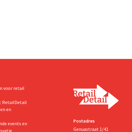
 voor retail
 RetailDetail
ten en
Postadres
nde events en
Genuastraat 1/41
ovatie