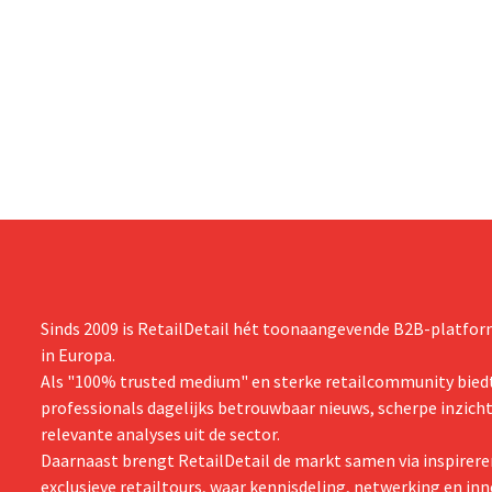
Sinds 2009 is RetailDetail hét toonaangevende B2B-platform
in Europa.
Als "100% trusted medium" en sterke retailcommunity biedt
professionals dagelijks betrouwbaar nieuws, scherpe inzich
relevante analyses uit de sector.
Daarnaast brengt RetailDetail de markt samen via inspirere
exclusieve retailtours, waar kennisdeling, netwerking en inn