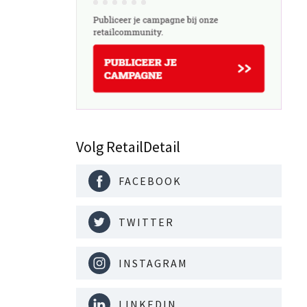
Volg RetailDetail
FACEBOOK
TWITTER
INSTAGRAM
LINKEDIN