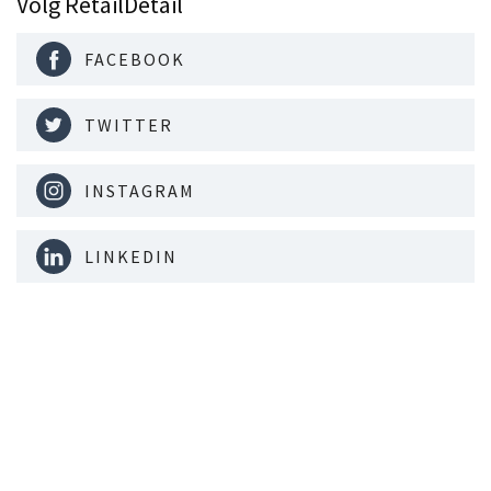
Volg RetailDetail
FACEBOOK
TWITTER
INSTAGRAM
LINKEDIN