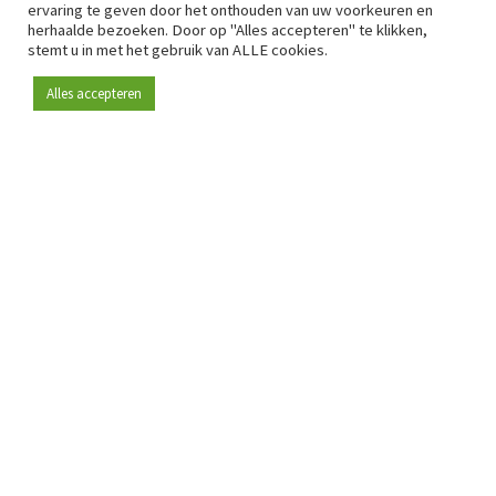
ervaring te geven door het onthouden van uw voorkeuren en
herhaalde bezoeken. Door op "Alles accepteren" te klikken,
stemt u in met het gebruik van ALLE cookies.
Alles accepteren
Sinds 2009 is RetailDetail hét toonaangevende B2B-
platform voor retail in Europa.
Als "100% trusted medium" en sterke retailcommunity biedt
RetailDetail professionals dagelijks betrouwbaar nieuws,
scherpe inzichten en relevante analyses uit de sector.
Daarnaast brengt RetailDetail de markt samen via
inspirerende events en exclusieve retailtours, waar
kennisdeling, netwerking en innovatie centraal staan.