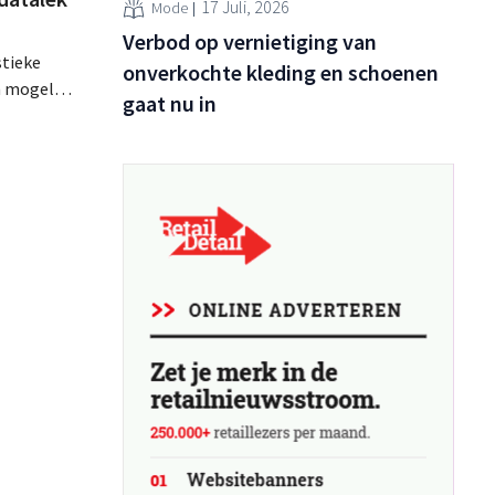
17 Juli, 2026
Mode
Verbod op vernietiging van
stieke
onverkochte kleding en schoenen
n mogelijk
gaat nu in
emaakt.
s dat