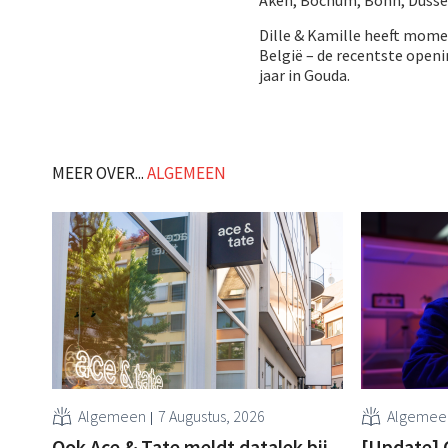
Dille & Kamille heeft momen
België – de recentste open
jaar in Gouda.
MEER OVER...
ALGEMEEN
Algemeen
7 Augustus, 2026
Algemee
Ook Ace & Tate meldt datalek bij
[Update] 