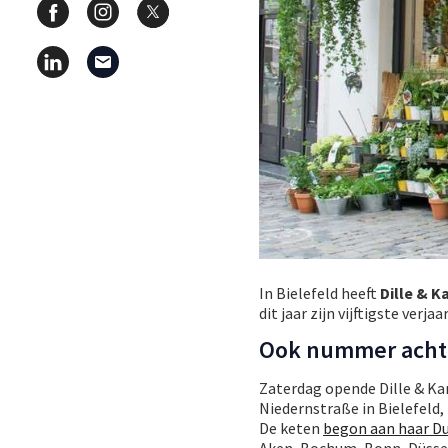
In Bielefeld heeft
Dille & K
dit jaar zijn vijftigste verja
Ook nummer acht 
Zaterdag opende Dille & Ka
Niedernstraße in Bielefeld,
De keten
begon aan haar Du
Aken, Bochum, Bonn, Düsseld