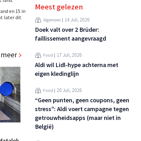
Meest gelezen
and en 15 in
t later dit
14 Juli, 2026
Algemeen
Doek valt over 2 Brüder:
faillissement aangevraagd
 meer
17 Juli, 2026
Food
Aldi wil Lidl-hype achterna met
eigen kledinglijn
20 Juli, 2026
Food
“Geen punten, geen coupons, geen
stress”: Aldi voert campagne tegen
getrouwheidsapps (maar niet in
België)
datalek