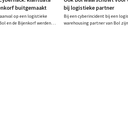
jenkorf buitgemaakt
bij logistieke partner
raanval op een logistieke
Bij een cyberincident bij een logi
Bol en de Bijenkorf werden
warehousing partner van Bol zij
vens buitgemaakt, die
klantgegevens bekeken of buitg
 te koop worden aangeboden
Het gaat om hetzelfde bedrijf al
web. De retailers roepen
waarvoor de Bijenkorf ook al
ert te zijn voor phishing.
waarschuwde.