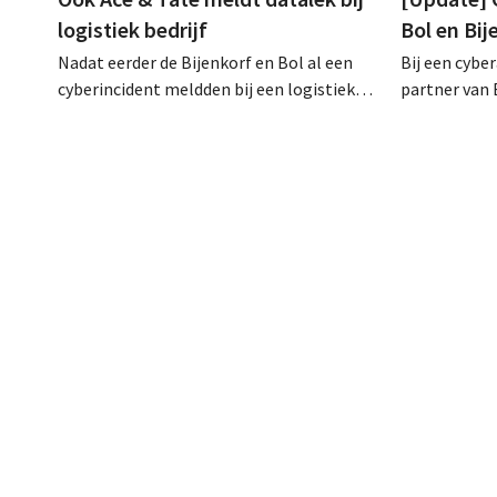
logistiek bedrijf
Bol en Bi
Nadat eerder de Bijenkorf en Bol al een
Bij een cybe
cyberincident meldden bij een logistieke
partner van 
partner, heeft nu ook brillenketen Ace &
klantengege
Tate klanten gewaarschuwd voor een
intussen al
datalek. Financiële gegevens,
op het dark 
gebruikersnamen en wachtwoorden zijn
klanten op al
niet getroffen.