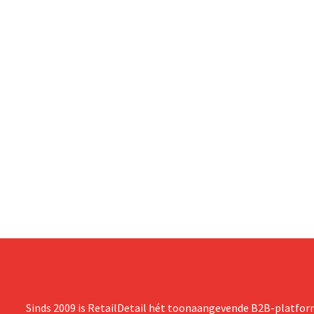
Sinds 2009 is RetailDetail hét toonaangevende B2B-platform