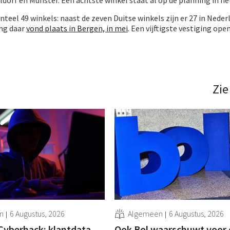
teel 49 winkels: naast de zeven Duitse winkels zijn er 27 in Nederl
ing daar
vond plaats in Bergen, in mei
. Een vijftigste vestiging open
Zie
n
6 Augustus, 2026
Algemeen
6 Augustus, 2026
Cyberhack: klantdata
Ook Bol waarschuwt voor 