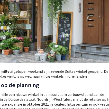
amille
afgelopen weekend zijn zevende Duitse winkel geopend. De r
ardag viert, is op weg naar vijftig winkels in drie landen.
op de planning
mille een nieuwe winkel in een duurzaam verbouwd pand aan de
 in de Duitse deelstaat Noordrijn-Westfalen, meldt de retailer op 
itse expansie in oktober 2021
in Keulen. Intussen zijn er ook vesti
orf en Münster. Een achtste winkel staat al op de planning in het