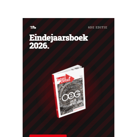
waarvoor de Bijenkorf ook al waarschuwde.