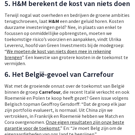
5. H&M berekent de kost van niets doen
Terwijl nogal wat overheden en bedrijven de groene ambities
terugschroeven, laat
H&M
een ander geluid horen. Kosten
duurzame investeringen geld? Nee, in plaats van enkel te
focussen op onmiddellijke opbrengsten, moeten we
toekomstige risico’s voorzien en aanpakken, vindt Ulrika
Leverenz, hoofd van Green Investments bij de modegroep:
“
We moeten de kost van niets doen mee in rekening
brengen
”. Een kwestie van grotere kosten in de toekomst te
vermijden.
6. Het België-gevoel van Carrefour
Wat met de groeiende onrust over de toekomst van België
binnen de groep
Carrefour
, die recent Italië verkocht en ook
Roemenië en Polen te koop heeft gezet? Geen issue volgens
Belgisch topman Geoffroy Gersdorff: “Dat de groep elk jaar
zijn portfolio evalueert, is normaal. Uit China zijn we
vertrokken, in Frankrijk en Roemenië hebben we Match en
Cora overgenomen.
Onze eigen resultaten zijn onze beste
garantie voor de toekomst
.” En: “Je moet Belg zijn om de
eigenaardigheden van ons land te begrijpen.”