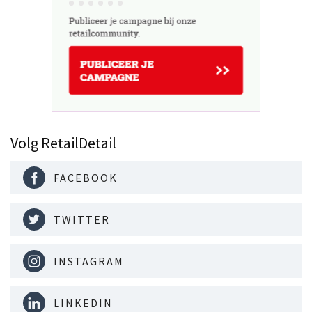
Volg RetailDetail
FACEBOOK
TWITTER
INSTAGRAM
LINKEDIN