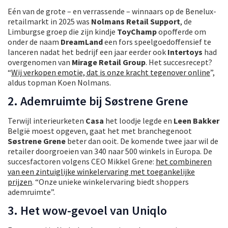
Eén van de grote – en verrassende – winnaars op de Benelux-
retailmarkt in 2025 was
Nolmans Retail Support
, de
Limburgse groep die zijn kindje
ToyChamp
opofferde om
onder de naam
DreamLand
een fors speelgoedoffensief te
lanceren nadat het bedrijf een jaar eerder ook
Intertoys
had
overgenomen van
Mirage Retail Group
. Het succesrecept?
“
Wij verkopen emotie, dat is onze kracht tegenover online
”,
aldus topman Koen Nolmans.
2. Ademruimte bij Søstrene Grene
Terwijl interieurketen
Casa
het loodje legde en
Leen Bakker
België moest opgeven, gaat het met branchegenoot
Søstrene Grene
beter dan ooit. De komende twee jaar wil de
retailer doorgroeien van 340 naar 500 winkels in Europa. De
succesfactoren volgens CEO Mikkel Grene:
het combineren
van een zintuiglijke winkelervaring met toegankelijke
prijzen
. “Onze unieke winkelervaring biedt shoppers
ademruimte”.
3. Het wow-gevoel van Uniqlo