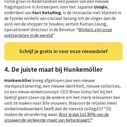
Forse groei in Nederland en een juweel van een nieuwe
flagshipstore in Antwerpen: voor het Japanse
Uniqlo
,
onderdeel van
Fast Retailing
, is de interactie met klanten in
de fysieke winkels van cruciaal belang om de vinger aan de
pols van de shopper te houden, vertelt Kaman Leung,
operationeel directeur in de Benelux: “
Winkels zijn onze
voelsprieten in de wereld
”
Schrijf je gratis in voor onze nieuwsbrief
4. De juiste maat bij Hunkemöller
Hunkemöller
kreeg afgelopen jaar een nieuwe
merkpositionering, een nieuwe identiteit, nieuwe collecties,
en een nieuw winkelconcept: CEO Brian Grevy liet bij het
bedrijf geen steen op de andere om het merk relevanter dan
ooit te maken voor àlle vrouwen. Waarom de retailer meer
winkelmedewerkers heeft dan de meeste collega’s? “Zij
maken de verandering waar.
Wist je dat tot 80% van de
vrouwen de verkeerde maat van beha draagt?
”