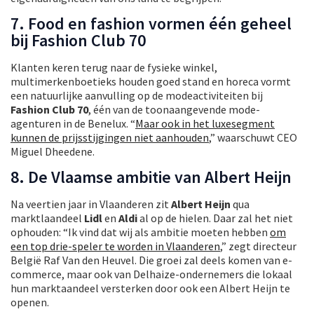
7. Food en fashion vormen één geheel
bij Fashion Club 70
Klanten keren terug naar de fysieke winkel,
multimerkenboetieks houden goed stand en horeca vormt
een natuurlijke aanvulling op de modeactiviteiten bij
Fashion Club 70
, één van de toonaangevende mode-
agenturen in de Benelux. “
Maar ook in het luxesegment
kunnen de prijsstijgingen niet aanhouden
,” waarschuwt CEO
Miguel Dheedene.
8. De Vlaamse ambitie van Albert Heijn
Na veertien jaar in Vlaanderen zit
Albert Heijn
qua
marktlaandeel
Lidl
en
Aldi
al op de hielen. Daar zal het niet
ophouden: “Ik vind dat wij als ambitie moeten hebben
om
een top drie-speler te worden in Vlaanderen
,” zegt directeur
België Raf Van den Heuvel. Die groei zal deels komen van e-
commerce, maar ook van Delhaize-ondernemers die lokaal
hun marktaandeel versterken door ook een Albert Heijn te
openen.