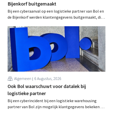
Bijenkorf buitgemaakt
Bij een cyberaanval op een logistieke partner van Bol en
de Bijenkorf werden klantengegevens buitgemaakt, die
intussen al te koop worden aangeboden op het dark web.
De retailers roepen klanten op alert te zijn voor
phishing.
Algemeen
6 Augustus, 2026
Ook Bol waarschuwt voor datalek bij
logistieke partner
Bij een cyberincident bij een logistieke warehousing
partner van Bol zijn mogelijk klantgegevens bekeken of
buitgemaakt. Het gaat om hetzelfde bedrijf als dat