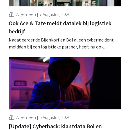
Algemeen
7 Augustus, 2026
Ook Ace & Tate meldt datalek bij logistiek
bedrijf
Nadat eerder de Bijenkorf en Bol al een cyberincident
meldden bij een logistieke partner, heeft nu ook
brillenketen Ace & Tate klanten gewaarschuwd voor een
datalek. Financiële gegevens, gebruikersnamen en
wachtwoorden zijn niet getroffen.
Algemeen
6 Augustus, 2026
[Update] Cyberhack: klantdata Bol en