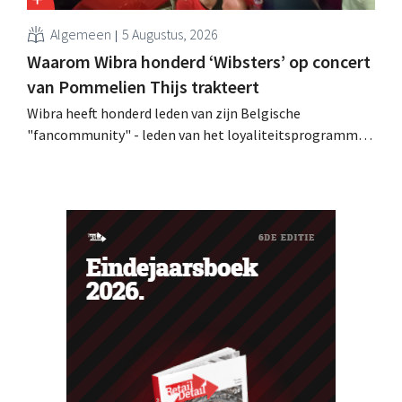
Algemeen
5 Augustus, 2026
Waarom Wibra honderd ‘Wibsters’ op concert
van Pommelien Thijs trakteert
Wibra heeft honderd leden van zijn Belgische
"fancommunity" - leden van het loyaliteitsprogramma -
uitgenodigd voor een concert van Pommelien Thijs op
de Lokerse Feesten. Met de actie wilde de discountketen
haar trouwste klanten bedanken en tegelijk tonen dat
ook een prijsvechter een heuse merkcommunity kan
uitbouwen.