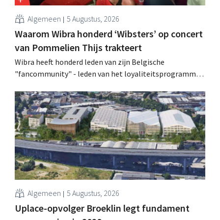
Algemeen
5 Augustus, 2026
Waarom Wibra honderd ‘Wibsters’ op concert
van Pommelien Thijs trakteert
Wibra heeft honderd leden van zijn Belgische
"fancommunity" - leden van het loyaliteitsprogramma -
uitgenodigd voor een concert van Pommelien Thijs op
de Lokerse Feesten. Met de actie wilde de discountketen
haar trouwste klanten bedanken en tegelijk tonen dat
ook een prijsvechter een heuse merkcommunity kan
uitbouwen.
Algemeen
5 Augustus, 2026
Uplace-opvolger Broeklin legt fundament