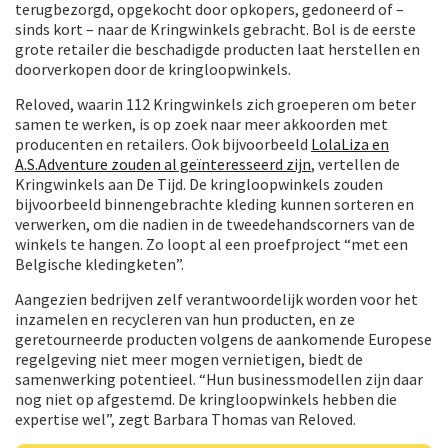
terugbezorgd, opgekocht door opkopers, gedoneerd of –
sinds kort – naar de Kringwinkels gebracht. Bol is de eerste
grote retailer die beschadigde producten laat herstellen en
doorverkopen door de kringloopwinkels.
Reloved, waarin 112 Kringwinkels zich groeperen om beter
samen te werken, is op zoek naar meer akkoorden met
producenten en retailers. Ook bijvoorbeeld
LolaLiza en
A.S.Adventure zouden al geïnteresseerd zijn
, vertellen de
Kringwinkels aan De Tijd. De kringloopwinkels zouden
bijvoorbeeld binnengebrachte kleding kunnen sorteren en
verwerken, om die nadien in de tweedehandscorners van de
winkels te hangen. Zo loopt al een proefproject “met een
Belgische kledingketen”.
Aangezien bedrijven zelf verantwoordelijk worden voor het
inzamelen en recycleren van hun producten, en ze
geretourneerde producten volgens de aankomende Europese
regelgeving niet meer mogen vernietigen, biedt de
samenwerking potentieel. “Hun businessmodellen zijn daar
nog niet op afgestemd. De kringloopwinkels hebben die
expertise wel”, zegt Barbara Thomas van Reloved.