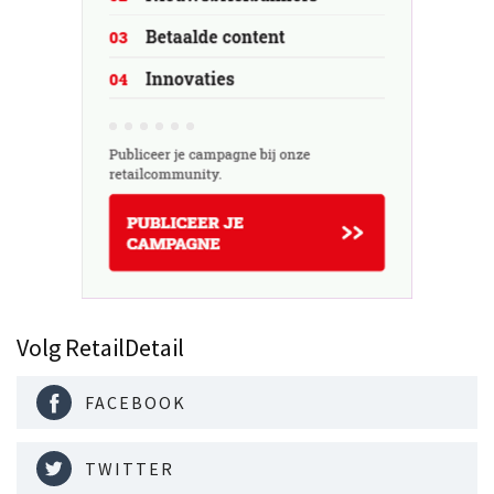
Volg RetailDetail
FACEBOOK
TWITTER