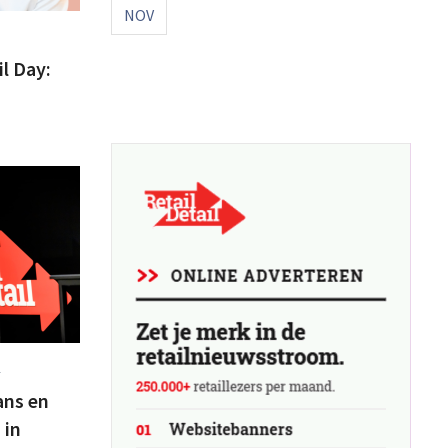
NOV
il Day:
4
ans en
 in