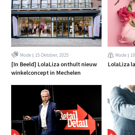
Mode
15 Oktober, 2025
Mode
10
[In Beeld] LolaLiza onthult nieuw
LolaLiza l
winkelconcept in Mechelen