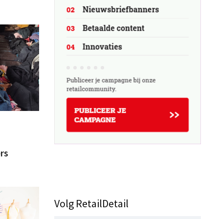
rs
Volg RetailDetail