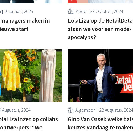
n
9 Januari, 2025
Mode
23 Oktober, 2024
ilmanagers maken in
LolaLiza op de RetailDeta
ieuwe start
staan we voor een mode-
apocalyps?
9 Augustus, 2024
Algemeen
28 Augustus, 202
aLiza inzet op collabs
Gino Van Ossel: welke bal
 ontwerpers: “We
keuzes vandaag te maken