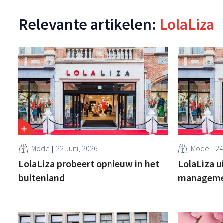
Relevante artikelen:
LolaLiza
Mode
22 Juni, 2026
Mode
24
LolaLiza probeert opnieuw in het
LolaLiza u
buitenland
managemen