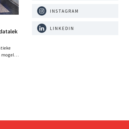
INSTAGRAM
LINKEDIN
datalek
stieke
n mogelijk
emaakt.
s dat