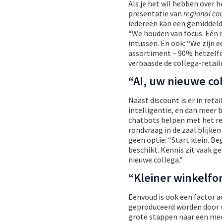
Als je het wil hebben over 
presentatie van
regional cou
iedereen kan een gemiddeld
“We houden van focus. Eén m
intussen. En ook: “We zijn 
assortiment – 90% hetzelfde
verbaasde de collega-retail
“AI, uw nieuwe co
Naast discount is er in reta
intelligentie, en dan meer
chatbots helpen met het ret
rondvraag in de zaal blijke
geen optie: “Start klein. B
beschikt. Kennis zit vaak g
nieuwe collega.”
“Kleiner winkelf
Eenvoud is ook een factor a
geproduceerd worden door v
grote stappen naar een me