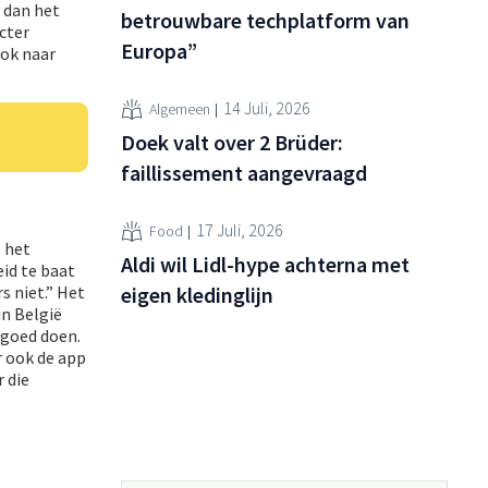
r dan het
betrouwbare techplatform van
cter
Europa”
ook naar
14 Juli, 2026
Algemeen
Doek valt over 2 Brüder:
faillissement aangevraagd
17 Juli, 2026
Food
s het
Aldi wil Lidl-hype achterna met
id te baat
eigen kledinglijn
s niet.” Het
in België
 goed doen.
r ook de app
 die