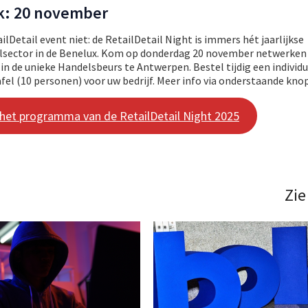
k: 20 november
lDetail event niet: de RetailDetail Night is immers hét jaarlijkse
ailsector in de Benelux. Kom op donderdag 20 november netwerke
in de unieke Handelsbeurs te Antwerpen. Bestel tijdig een individu
fel (10 personen) voor uw bedrijf. Meer info via onderstaande knop
 het programma van de RetailDetail Night 2025
Zie