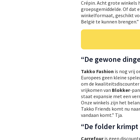
Crépin. Acht grote winkels 
groepsgemiddelde. Of dat 
winkelformaat, geschikt voo
België te kunnen brengen.”
“De gewone ding
Takko Fashion
is nog vrij 
Europees geen kleine spele
om de kwaliteitsdiscounter v
vrijkomen van
Blokker
-pan
staat expansie met een ver
Onze winkels zijn het belan
Takko Friends komt nu naar
vandaan komt.” Tja.
“De folder krimpt
Carrefour
is geen discounte