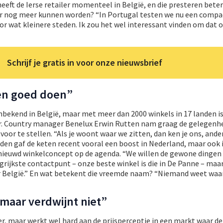
heeft de Ierse retailer momenteel in België, en die presteren bete
er nog meer kunnen worden? “In Portugal testen we nu een compa
r wat kleinere steden. Ik zou het wel interessant vinden om dat 
Schrijf je gratis in voor onze nieuwsbrief
en goed doen”
onbekend in België, maar met meer dan 2000 winkels in 17 landen i
r. Country manager Benelux Erwin Rutten nam graag de gelegenhe
oor te stellen. “Als je woont waar we zitten, dan ken je ons, ander
den gaf de keten recent vooral een boost in Nederland, maar ook 
nieuwd winkelconcept op de agenda. “We willen de gewone dingen
grijkste contactpunt – onze beste winkel is die in De Panne – maa
 België.” En wat betekent die vreemde naam? “Niemand weet waar
 maar verdwijnt niet”
r, maar werkt wel hard aan de prijsperceptie in een markt waar de