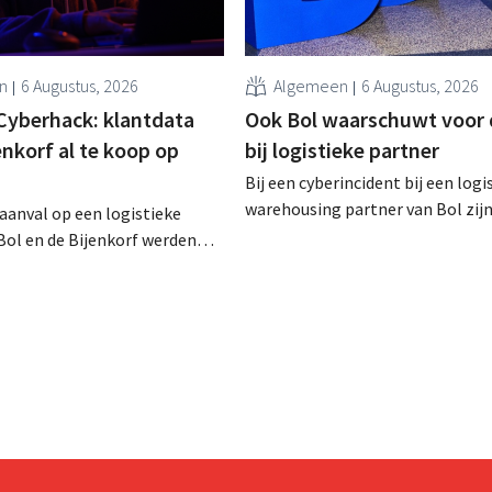
n
6 Augustus, 2026
Algemeen
6 Augustus, 2026
Cyberhack: klantdata
Ook Bol waarschuwt voor 
enkorf al te koop op
bij logistieke partner
Bij een cyberincident bij een logi
warehousing partner van Bol zij
raanval op een logistieke
klantgegevens bekeken of buitg
Bol en de Bijenkorf werden
Het gaat om hetzelfde bedrijf al
vens buitgemaakt, die
waarvoor de Bijenkorf ook al
 te koop worden aangeboden
waarschuwde.
web. De retailers roepen
ert te zijn voor phishing.