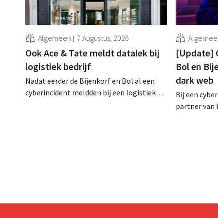
Algemeen
7 Augustus, 2026
Algemee
Ook Ace & Tate meldt datalek bij
[Update] 
logistiek bedrijf
Bol en Bij
dark web
Nadat eerder de Bijenkorf en Bol al een
cyberincident meldden bij een logistieke
Bij een cybe
partner, heeft nu ook brillenketen Ace &
partner van 
Tate klanten gewaarschuwd voor een
klantengege
datalek. Financiële gegevens,
intussen al
gebruikersnamen en wachtwoorden zijn
op het dark 
niet getroffen.
klanten op al