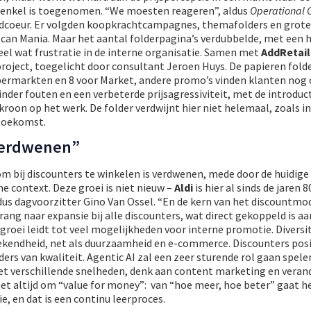
 enkel is toegenomen. “We moesten reageren”, aldus
Operational 
dcoeur. Er volgden koopkrachtcampagnes, themafolders en grote
can Mania. Maar het aantal folderpagina’s verdubbelde, met een 
eel wat frustratie in de interne organisatie. Samen met
AddRetail
project, toegelicht door consultant Jeroen Huys. De papieren fol
permarkten en 8 voor Market, andere promo’s vinden klanten nog o
inder fouten en een verbeterde prijsagressiviteit, met de introduc
kroon op het werk. De folder verdwijnt hier niet helemaal, zoals in
 toekomst.
verdwenen”
m bij discounters te winkelen is verdwenen, mede door de huidige
 context. Deze groei is niet nieuw –
Aldi
is hier al sinds de jaren 
ldus dagvoorzitter Gino Van Ossel. “En de kern van het discountmod
rang naar expansie bij alle discounters, wat direct gekoppeld is aa
groei leidt tot veel mogelijkheden voor interne promotie. Diversit
ekendheid, net als duurzaamheid en e-commerce. Discounters pos
ers van kwaliteit. Agentic AI zal een zeer sturende rol gaan spelen 
t verschillende snelheden, denk aan content marketing en veran
et altijd om “value for money”: van “hoe meer, hoe beter” gaat h
e, en dat is een continu leerproces.