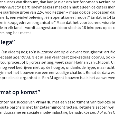
het succes van discount, dan kan je niet om het fenomeen
Action
he
ntry director
Bart Raeymaekers maakten niet alleen de cijfers indr
e jaarlijkse groei van 22% voorleggen – maar ook de processen da
erk, één winkelbeleving, één operationeel model.” En dat in 14 l
een inkoopgedreven organisatie.” Maar dat het voortdurend wissel
 in elk land – wordt aangestuurd door slechts 18 inkopers op de c
ers nog het meest.
llega”
il (en elders) nog zo’n
buzzword
dat op elk event terugkomt: artific
 bepaald
agentic
AI. Niet alleen verandert zoekgedrag door AI, ook
ourproces, of bij cross selling, weet Yasin Hadnan van CM.com. Ui
n nog veel bedrijven niet op de hoogte, ondanks de hype, maar achte
egin met het bouwen van een eenvoudige chatbot. Benut de data wa
espreid in de organisatie. Een AI agent bouwen is als het aanwerve
ormat op komst”
chter het succes van
Primark
, met een assortiment van tijdloze ba
aste partners met langetermijncontracten. Retailers zetten wel 
er duurzame en sociale mode-industrie, benadrukte
head of sales
O