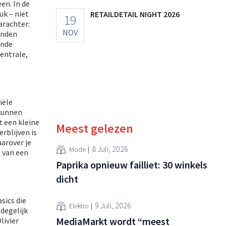
en. In de
uk – niet
RETAILDETAIL NIGHT 2026
19
arachter:
NOV
anden
ende
entrale,
iële
 kunnen
t een kleine
Meest gelezen
rblijven is
arover je
8 Juli, 2026
Mode
n van een
Paprika opnieuw failliet: 30 winkels
dicht
sics die
9 Juli, 2026
Elektro
degelijk
MediaMarkt wordt “meest
livier