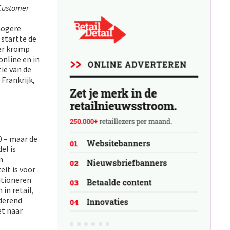
Customer
hogere
startte de
der kromp
nline en in
tie van de
 Frankrijk,
80 – maar de
el is
n
eit is voor
itioneren
in retail,
derend
et naar