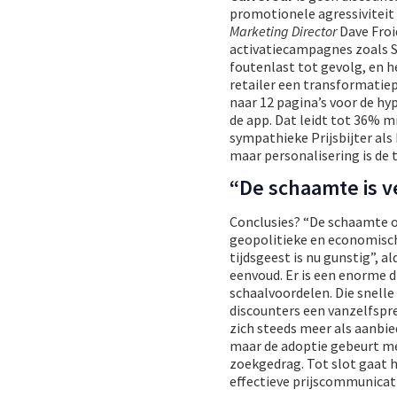
promotionele agressiviteit
Marketing Director
Dave Froi
activatiecampagnes zoals S
foutenlast tot gevolg, en h
retailer een transformatie
naar 12 pagina’s voor de hy
de app. Dat leidt tot 36% m
sympathieke Prijsbijter als 
maar personalisering is de
“De schaamte is 
Conclusies? “De schaamte o
geopolitieke en economische
tijdsgeest is nu gunstig”, a
eenvoud. Er is een enorme d
schaalvoordelen. Die snelle 
discounters een vanzelfspr
zich steeds meer als aanbied
maar de adoptie gebeurt me
zoekgedrag. Tot slot gaat h
effectieve prijscommunicati