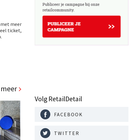
n met meer
eel ticket,
.
 meer
Volg RetailDetail
FACEBOOK
TWITTER