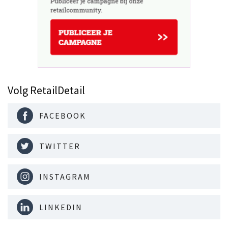
Volg RetailDetail
FACEBOOK
TWITTER
INSTAGRAM
LINKEDIN