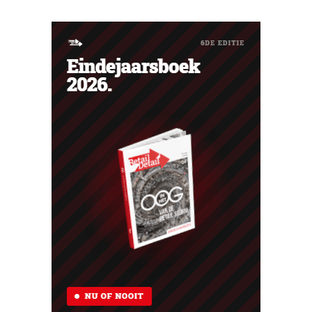
Ventilatoren en airconditioners brachten in mei en juni
een welgekomen nieuwe wind.