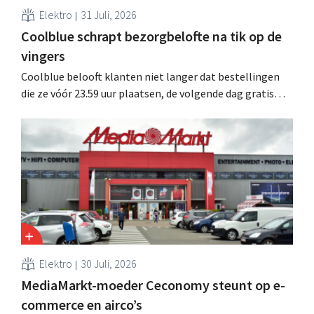
Elektro
31 Juli, 2026
Coolblue schrapt bezorgbelofte na tik op de
vingers
Coolblue belooft klanten niet langer dat bestellingen
die ze vóór 23.59 uur plaatsen, de volgende dag gratis
worden bezorgd. De webwinkel past de formulering aan
nadat de Nederlandse Reclame Code Commissie
oordeelde dat de belofte misleidend en oneerlijk was.
Elektro
30 Juli, 2026
MediaMarkt-moeder Ceconomy steunt op e-
commerce en airco’s