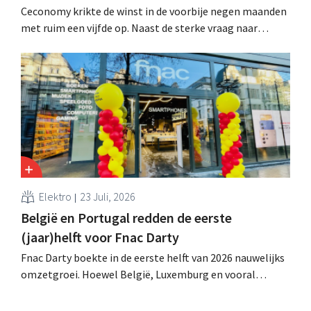
Ceconomy krikte de winst in de voorbije negen maanden
met ruim een vijfde op. Naast de sterke vraag naar
airconditioners droegen ook de webshops, retailmedia
en de marktplaats bij aan de groei.
Elektro
23 Juli, 2026
België en Portugal redden de eerste
(jaar)helft voor Fnac Darty
Fnac Darty boekte in de eerste helft van 2026 nauwelijks
omzetgroei. Hoewel België, Luxemburg en vooral
Portugal aardig groeiden, zag de elektronicaretailer de
verkopen op de Franse thuismarkt teruglopen.