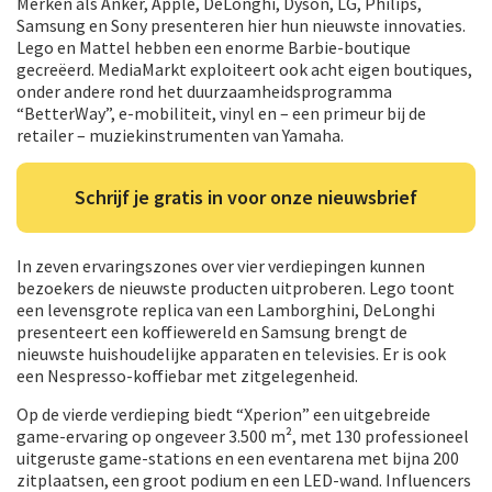
Merken als Anker, Apple, DeLonghi, Dyson, LG, Philips,
Samsung en Sony presenteren hier hun nieuwste innovaties.
Lego en Mattel hebben een enorme Barbie-boutique
gecreëerd. MediaMarkt exploiteert ook acht eigen boutiques,
onder andere rond het duurzaamheidsprogramma
“BetterWay”, e-mobiliteit, vinyl en – een primeur bij de
retailer – muziekinstrumenten van Yamaha.
Schrijf je gratis in voor onze nieuwsbrief
In zeven ervaringszones over vier verdiepingen kunnen
bezoekers de nieuwste producten uitproberen. Lego toont
een levensgrote replica van een Lamborghini, DeLonghi
presenteert een koffiewereld en Samsung brengt de
nieuwste huishoudelijke apparaten en televisies. Er is ook
een Nespresso-koffiebar met zitgelegenheid.
Op de vierde verdieping biedt “Xperion” een uitgebreide
game-ervaring op ongeveer 3.500 m², met 130 professioneel
uitgeruste game-stations en een eventarena met bijna 200
zitplaatsen, een groot podium en een LED-wand. Influencers