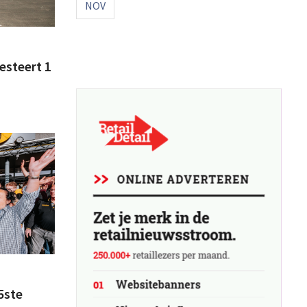
NOV
esteert 1
5ste