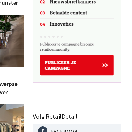
lmunster
twerpse
ver
Volg RetailDetail
FACEBOOK