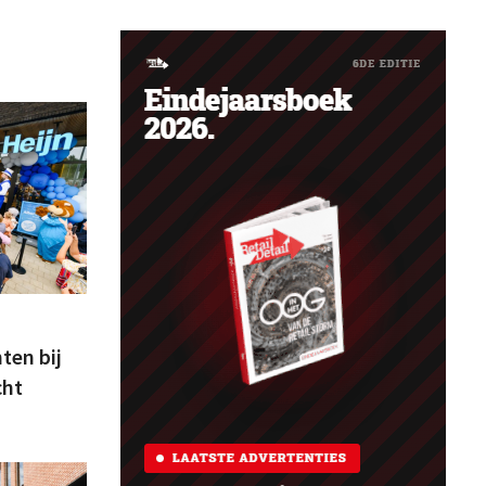
ten bij
cht