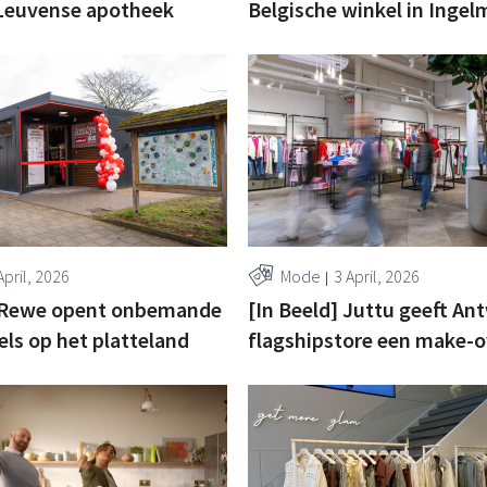
 Leuvense apotheek
Belgische winkel in Inge
April, 2026
Mode
3 April, 2026
] Rewe opent onbemande
[In Beeld] Juttu geeft An
ls op het platteland
flagshipstore een make-o