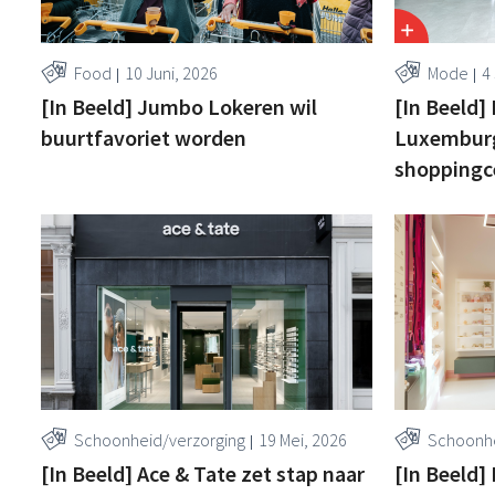
Food
10 Juni, 2026
Mode
4
[In Beeld] Jumbo Lokeren wil
[In Beeld]
buurtfavoriet worden
Luxemburg
shoppingce
Schoonheid/verzorging
19 Mei, 2026
Schoonhe
[In Beeld] Ace & Tate zet stap naar
[In Beeld]