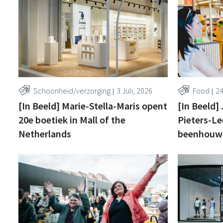
Schoonheid/verzorging
3 Juli, 2026
Food
24
[In Beeld] Marie-Stella-Maris opent
[In Beeld]
20e boetiek in Mall of the
Pieters-L
Netherlands
beenhouwe