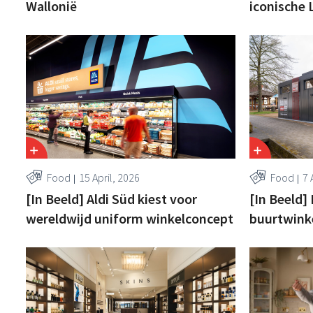
Wallonië
iconische
Food
15 April, 2026
Food
7 
[In Beeld] Aldi Süd kiest voor
[In Beeld
wereldwijd uniform winkelconcept
buurtwinke