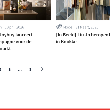
n
1 April, 2026
Mode
31 Maart, 2026
 Joybuy lanceert
[In Beeld] Liu Jo heropen
pagne voor de
in Knokke
markt
2
3
…
8