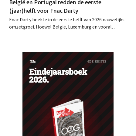
België en Portugal redden de eerste
(jaar)helft voor Fnac Darty
Fnac Darty boekte in de eerste helft van 2026 nauwelijks
omzetgroei. Hoewel België, Luxemburg en vooral
Portugal aardig groeiden, zag de elektronicaretailer de
verkopen op de Franse thuismarkt teruglopen.
Ventilatoren en airconditioners brachten in mei en juni
een welgekomen nieuwe wind.