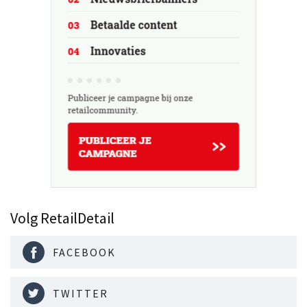
Volg RetailDetail
FACEBOOK
TWITTER