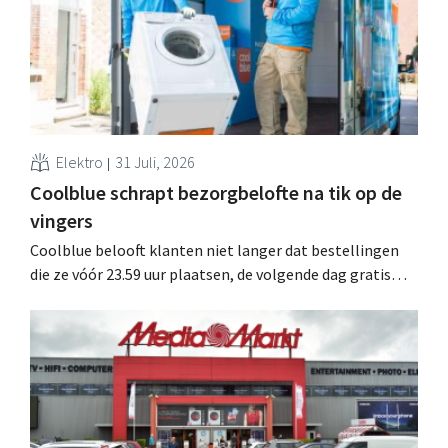
Elektro
31 Juli, 2026
Coolblue schrapt bezorgbelofte na tik op de
vingers
Coolblue belooft klanten niet langer dat bestellingen
die ze vóór 23.59 uur plaatsen, de volgende dag gratis
worden bezorgd. De webwinkel past de formulering aan
nadat de Nederlandse Reclame Code Commissie
oordeelde dat de belofte misleidend en oneerlijk was.