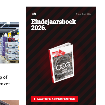
p of
omzet