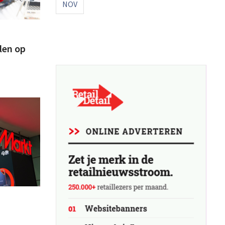
NOV
len op