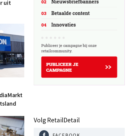
r uit
diaMarkt
tsland
Volg RetailDetail
FACEBOOK