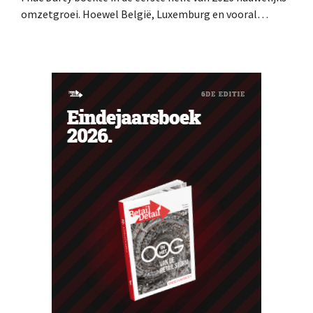
omzetgroei. Hoewel België, Luxemburg en vooral
Portugal aardig groeiden, zag de elektronicaretailer de
verkopen op de Franse thuismarkt teruglopen.
Ventilatoren en airconditioners brachten in mei en juni
een welgekomen nieuwe wind.