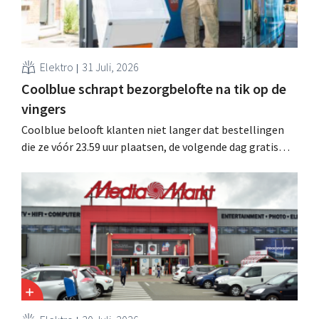
Elektro
31 Juli, 2026
Coolblue schrapt bezorgbelofte na tik op de
vingers
Coolblue belooft klanten niet langer dat bestellingen
die ze vóór 23.59 uur plaatsen, de volgende dag gratis
worden bezorgd. De webwinkel past de formulering aan
nadat de Nederlandse Reclame Code Commissie
oordeelde dat de belofte misleidend en oneerlijk was.