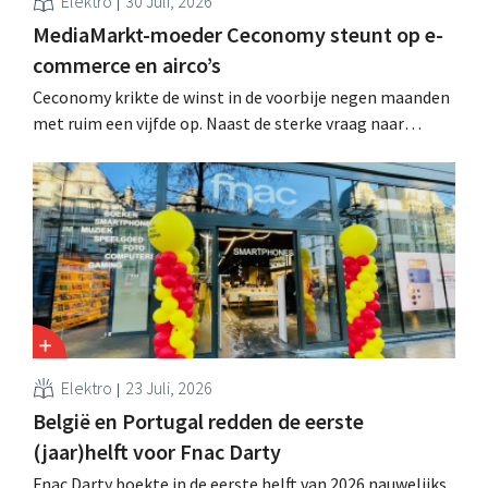
Elektro
30 Juli, 2026
MediaMarkt-moeder Ceconomy steunt op e-
commerce en airco’s
Ceconomy krikte de winst in de voorbije negen maanden
met ruim een vijfde op. Naast de sterke vraag naar
airconditioners droegen ook de webshops, retailmedia
en de marktplaats bij aan de groei.
Elektro
23 Juli, 2026
België en Portugal redden de eerste
(jaar)helft voor Fnac Darty
Fnac Darty boekte in de eerste helft van 2026 nauwelijks