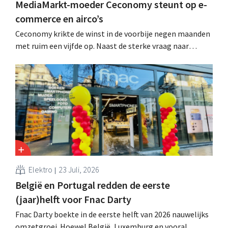
MediaMarkt-moeder Ceconomy steunt op e-
commerce en airco’s
Ceconomy krikte de winst in de voorbije negen maanden
met ruim een vijfde op. Naast de sterke vraag naar
airconditioners droegen ook de webshops, retailmedia
en de marktplaats bij aan de groei.
Elektro
23 Juli, 2026
België en Portugal redden de eerste
(jaar)helft voor Fnac Darty
Fnac Darty boekte in de eerste helft van 2026 nauwelijks
omzetgroei. Hoewel België, Luxemburg en vooral