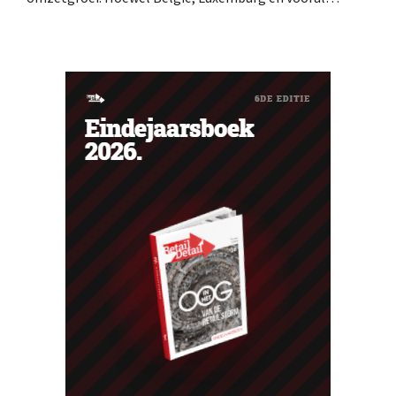
Portugal aardig groeiden, zag de elektronicaretailer de
verkopen op de Franse thuismarkt teruglopen.
Ventilatoren en airconditioners brachten in mei en juni
een welgekomen nieuwe wind.