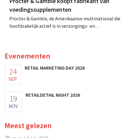
Procter & Gamble koopt fabrikant van
voedingssupplementen
Procter & Gamble, de Amerikaanse multinational die
hoofdzakelijk actief is in verzorgings- en
huishoudproducten, telt miljarden neer voor de
overname van Thorne, een producent van
voedingssupplementen.
Evenementen
RETAIL MARKETING DAY 2026
24
SEP
RETAILDETAIL NIGHT 2026
19
NOV
Meest gelezen