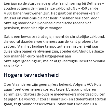
Een jaar na de start van de grote franchisering bij Delhaize –
zouden volgens de Franstalige vakbond CNE – 450 van de
4.300 banen verdwenen zijn. Het gaat om medewerkers in
Brussel en Wallonië die het bedrijf hebben verlaten, door
ontslag maar ook bijvoorbeeld medische redenen of
pensioen, maar niet zijn vervangen.
Dat is een bewuste strategie, meent de christelijke vakbond,
die vooral duurdere werknemers aan de kant probeert te
zetten. “Aan het huidige tempo zullen er in vier à vijf jaar
duizenden banen verdwenen zijn
, zonder dat Ahold Delhaize
ook maar één euro heeft uitgegeven aan
ontslagvergoedingen”, meldt afgevaardigde Rosetta Scibilia
aan Le Soir.
Hogere tevredenheid
Over Vlaanderen zijn geen cijfers bekend. Volgens ACV Puls
gaan “veel overnemers correct tewerk”, maar proberen
sommige uitbaters de
oudere medewerkers inderdaad buiten
te jagen
. De voorkeur zou er naar flexi- en studentenstatuten
gaan, zegt vakbondssecretaris Johan Van Loon aan HLN.