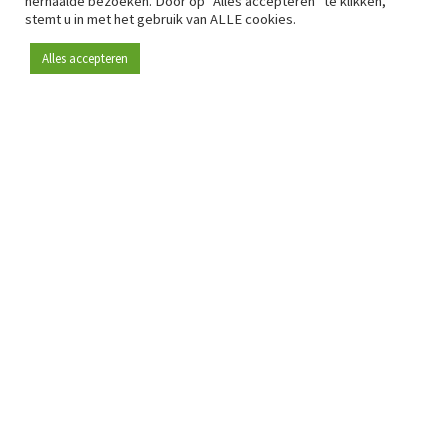
herhaalde bezoeken. Door op "Alles accepteren" te klikken,
stemt u in met het gebruik van ALLE cookies.
Alles accepteren
Sinds 2009 is RetailDetail hét toonaangevende B2B-
platform voor retail in Europa.
Als "100% trusted medium" en sterke retailcommunity biedt
RetailDetail professionals dagelijks betrouwbaar nieuws,
scherpe inzichten en relevante analyses uit de sector.
Daarnaast brengt RetailDetail de markt samen via
inspirerende events en exclusieve retailtours, waar
kennisdeling, netwerking en innovatie centraal staan.