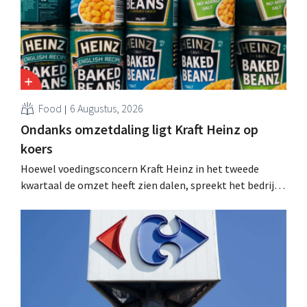
Food
6 Augustus, 2026
Ondanks omzetdaling ligt Kraft Heinz op
koers
Hoewel voedingsconcern Kraft Heinz in het tweede
kwartaal de omzet heeft zien dalen, spreekt het bedrijf
toch van beter dan verwachte resultaten. De
multinational verhoogt de investeringen en de
vooruitzichten.