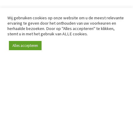
Wij gebruiken cookies op onze website om u de meest relevante
ervaring te geven door het onthouden van uw voorkeuren en
herhaalde bezoeken. Door op "Alles accepteren" te klikken,
stemt u in met het gebruik van ALLE cookies.
Alles accepteren
Sinds 2009 is RetailDetail hét toonaangevende B2B-
platform voor retail in Europa.
Als "100% trusted medium" en sterke retailcommunity biedt
RetailDetail professionals dagelijks betrouwbaar nieuws,
scherpe inzichten en relevante analyses uit de sector.