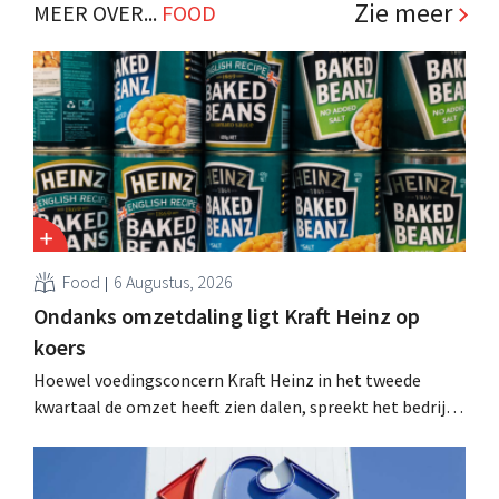
Zie meer
MEER OVER...
FOOD
Food
6 Augustus, 2026
Ondanks omzetdaling ligt Kraft Heinz op
koers
Hoewel voedingsconcern Kraft Heinz in het tweede
kwartaal de omzet heeft zien dalen, spreekt het bedrijf
toch van beter dan verwachte resultaten. De
multinational verhoogt de investeringen en de
vooruitzichten.