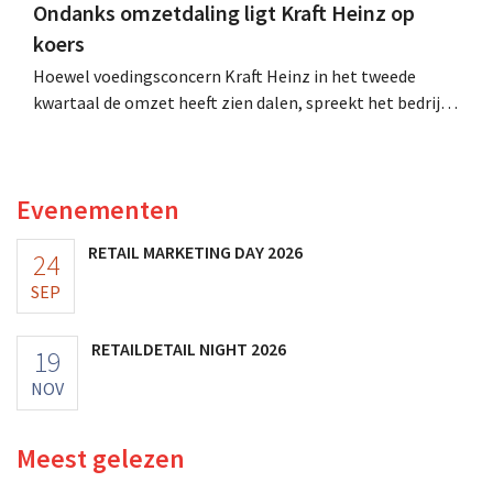
Ondanks omzetdaling ligt Kraft Heinz op
koers
Hoewel voedingsconcern Kraft Heinz in het tweede
kwartaal de omzet heeft zien dalen, spreekt het bedrijf
toch van beter dan verwachte resultaten. De
multinational verhoogt de investeringen en de
vooruitzichten.
Evenementen
RETAIL MARKETING DAY 2026
24
SEP
RETAILDETAIL NIGHT 2026
19
NOV
Meest gelezen