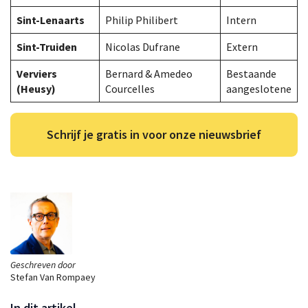
Sint-Lenaarts
Philip Philibert
Intern
Sint-Truiden
Nicolas Dufrane
Extern
Verviers
Bernard & Amedeo
Bestaande
(Heusy)
Courcelles
aangeslotene
Schrijf je gratis in voor onze nieuwsbrief
Geschreven door
Stefan Van Rompaey
In dit artikel