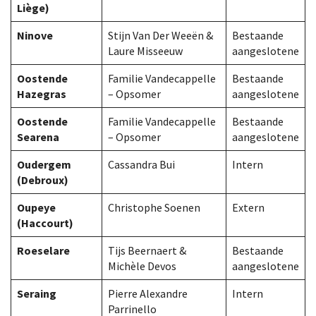
Liège)
Ninove
Stijn Van Der Weeën &
Bestaande
Laure Misseeuw
aangeslotene
Oostende
Familie Vandecappelle
Bestaande
Hazegras
– Opsomer
aangeslotene
Oostende
Familie Vandecappelle
Bestaande
Searena
– Opsomer
aangeslotene
Oudergem
Cassandra Bui
Intern
(Debroux)
Oupeye
Christophe Soenen
Extern
(Haccourt)
Roeselare
Tijs Beernaert &
Bestaande
Michèle Devos
aangeslotene
Seraing
Pierre Alexandre
Intern
Parrinello