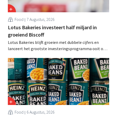
Food
7 Augustus, 2026
Lotus Bakeries investeert half miljard in
groeiend Biscoff
Lotus Bakeries blijft groeien met dubbele cijfers en
lanceert het grootste investeringsprogramma ooit om
de productiecapaciteit voor Biscoff uit te breiden: “We
moeten dit momentum grijpen”.
Food
6 Augustus, 2026