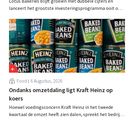
Lotus Bakeries blijft groeien met dubbele cijfers en
lanceert het grootste investeringsprogramma ooit om
de productiecapaciteit voor Biscoff uit te breiden: “We
moeten dit momentum grijpen”.
Food
6 Augustus, 2026
Ondanks omzetdaling ligt Kraft Heinz op
koers
Hoewel voedingsconcern Kraft Heinz in het tweede
kwartaal de omzet heeft zien dalen, spreekt het bedrijf
toch van beter dan verwachte resultaten. De
multinational verhoogt de investeringen en de