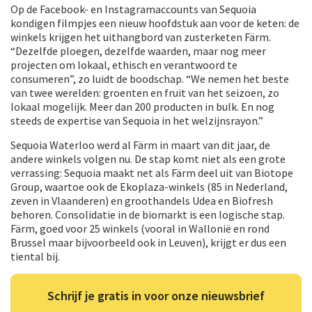
Op de Facebook- en Instagramaccounts van Sequoia
kondigen filmpjes een nieuw hoofdstuk aan voor de keten: de
winkels krijgen het uithangbord van zusterketen Färm.
“Dezelfde ploegen, dezelfde waarden, maar nog meer
projecten om lokaal, ethisch en verantwoord te
consumeren”, zo luidt de boodschap. “We nemen het beste
van twee werelden: groenten en fruit van het seizoen, zo
lokaal mogelijk. Meer dan 200 producten in bulk. En nog
steeds de expertise van Sequoia in het welzijnsrayon.”
Sequoia Waterloo werd al Färm in maart van dit jaar, de
andere winkels volgen nu. De stap komt niet als een grote
verrassing: Sequoia maakt net als Färm deel uit van Biotope
Group, waartoe ook de Ekoplaza-winkels (85 in Nederland,
zeven in Vlaanderen) en groothandels Udea en Biofresh
behoren. Consolidatie in de biomarkt is een logische stap.
Färm, goed voor 25 winkels (vooral in Wallonië en rond
Brussel maar bijvoorbeeld ook in Leuven), krijgt er dus een
tiental bij.
Schrijf je gratis in voor onze nieuwsbrief