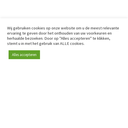
Wij gebruiken cookies op onze website om u de meest relevante
ervaring te geven door het onthouden van uw voorkeuren en
herhaalde bezoeken. Door op "Alles accepteren" te klikken,
stemt u in met het gebruik van ALLE cookies.
Alles accepteren
Sinds 2009 is RetailDetail hét toonaangevende B2B-
platform voor retail in Europa.
Als "100% trusted medium" en sterke retailcommunity biedt
RetailDetail professionals dagelijks betrouwbaar nieuws,