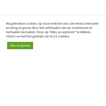
Wij gebruiken cookies op onze website om u de meest relevante
ervaring te geven door het onthouden van uw voorkeuren en
herhaalde bezoeken. Door op "Alles accepteren" te klikken,
stemt u in met het gebruik van ALLE cookies.
Alles accepteren
Sinds 2009 is RetailDetail hét toonaangevende B2B-
platform voor retail in Europa.
Als "100% trusted medium" en sterke retailcommunity biedt
RetailDetail professionals dagelijks betrouwbaar nieuws,