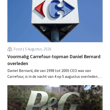
multinational verhoogt de investeringen en de
vooruitzichten.
Food
5 Augustus, 2026
Voormalig Carrefour-topman Daniel Bernard
overleden
Daniel Bernard, die van 1998 tot 2005 CEO was van
Carrefour, is in de nacht van 4 op 5 augustus overleden.
Hij versterkte de internationale activiteiten van de
retailer, realiseerde de fusie met Promodès en nam
toenmalig Belgisch marktleider GB over.