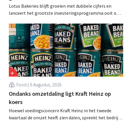
Lotus Bakeries blijft groeien met dubbele cijfers en
lanceert het grootste investeringsprogramma ooit om
de productiecapaciteit voor Biscoff uit te breiden: “We
moeten dit momentum grijpen”.
Food
6 Augustus, 2026
Ondanks omzetdaling ligt Kraft Heinz op
koers
Hoewel voedingsconcern Kraft Heinz in het tweede
kwartaal de omzet heeft zien dalen, spreekt het bedrijf
toch van beter dan verwachte resultaten. De
multinational verhoogt de investeringen en de